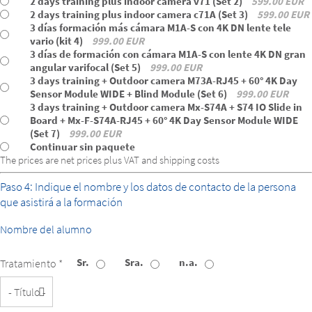
2 days training plus indoor camera v71 (Set 2)
599.00 EUR
2 days training plus indoor camera c71A (Set 3)
599.00 EUR
3 días formación más cámara M1A-S con 4K DN lente tele
vario (kit 4)
999.00 EUR
3 días de formación con cámara M1A-S con lente 4K DN gran
angular varifocal (Set 5)
999.00 EUR
3 days training + Outdoor camera M73A-RJ45 + 60° 4K Day
Sensor Module WIDE + Blind Module (Set 6)
999.00 EUR
3 days training + Outdoor camera Mx-S74A + S74 IO Slide in
Board + Mx-F-S74A-RJ45 + 60° 4K Day Sensor Module WIDE
(Set 7)
999.00 EUR
Continuar sin paquete
The prices are net prices plus VAT and shipping costs
Paso 4: Indique el nombre y los datos de contacto de la persona
que asistirá a la formación
Nombre del alumno
Sr.
Sra.
n.a.
Tratamiento *
Título