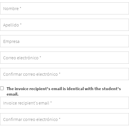
Empresa
The invoice recipient's email is identical with the student's
The
email.
invoice
recipient's
email
is
identical
with