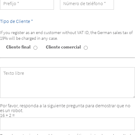
del
alumno
Tipo de Cliente *
If you register as an end customer without VAT ID, the German sales tax of
19% will be charged in any case.
Cliente final
Cliente comercial
Tipo
de
Cliente
Texto
libre
Por favor, responda a la siguiente pregunta para demostrar que no
es un robot.
16 + 2 =