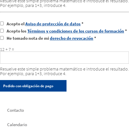
Resuelve este simple problema matemático e introduce el resultado.
Por ejemplo, para 1+3, introduce 4.
Acepto el
Aviso de protección de datos
*
Acepto los
Términos y condiciones de los cursos de formación
*
He tomado nota de mi
derecho de revocación
*
12 + 7 =
Resuelve este simple problema matemático e introduce el resultado.
Por ejemplo, para 1+3, introduce 4.
Footer
Contacto
left
Calendario