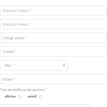
the
student's
email.
Tipo de teléfono del alumno *
oficina
móvil
Tipo
de
teléfono