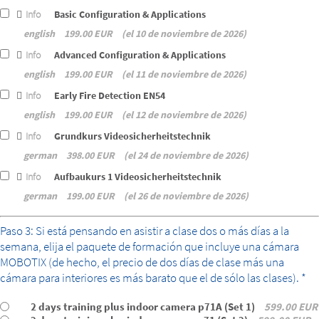
Info
Basic Configuration & Applications
english
199.00 EUR
el 10 de noviembre de 2026
Info
Advanced Configuration & Applications
english
199.00 EUR
el 11 de noviembre de 2026
Info
Early Fire Detection EN54
english
199.00 EUR
el 12 de noviembre de 2026
Info
Grundkurs Videosicherheitstechnik
german
398.00 EUR
el 24 de noviembre de 2026
Info
Aufbaukurs 1 Videosicherheitstechnik
german
199.00 EUR
el 26 de noviembre de 2026
bundle
Paso 3: Si está pensando en asistir a clase dos o más días a la
semana, elija el paquete de formación que incluye una cámara
MOBOTIX (de hecho, el precio de dos días de clase más una
cámara para interiores es más barato que el de sólo las clases). *
2 days training plus indoor camera p71A (Set 1)
599.00 EUR