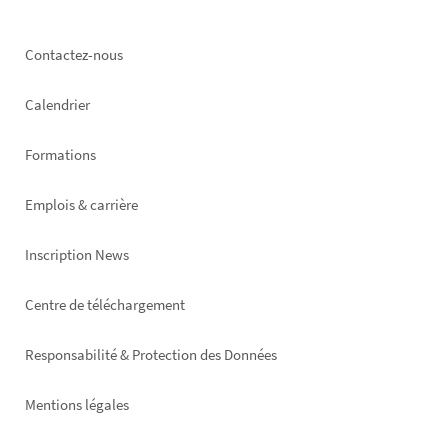
Footer
Contactez-nous
left
Calendrier
Formations
Emplois & carrière
Inscription News
Footer
Centre de téléchargement
right
Responsabilité & Protection des Données
Mentions légales