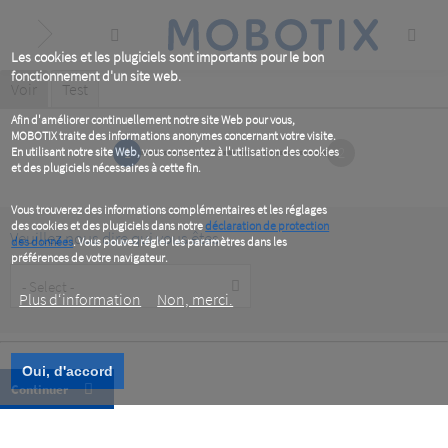
Skip
to
main
content
Les cookies et les plugiciels sont importants pour le bon
fonctionnement d'un site web.
Primary
Voir
(active
Test
tab)
tabs
Afin d'améliorer continuellement notre site Web pour vous,
MOBOTIX traite des informations anonymes concernant votre visite.
1
2
En utilisant notre site Web, vous consentez à l'utilisation des cookies
et des plugiciels nécessaires à cette fin.
Vous trouverez des informations complémentaires et les réglages
des cookies et des plugiciels dans notre
déclaration de protection
Veuillez nous dire qui vous êtes
des données
. Vous pouvez régler les paramètres dans les
préférences de votre navigateur.
Customer
Type
Plus d‘information
Non, merci.
Oui, d'accord