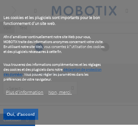
Skip
to
main
content
Les cookies et les plugiciels sont importants pour le bon
fonctionnement d'un site web.
Primary
Voir
(active
Test
tab)
tabs
Afin d'améliorer continuellement notre site Web pour vous,
MOBOTIX traite des informations anonymes concernant votre visite.
1
2
En utilisant notre site Web, vous consentez à l'utilisation des cookies
et des plugiciels nécessaires à cette fin.
Vous trouverez des informations complémentaires et les réglages
des cookies et des plugiciels dans notre
déclaration de protection
Veuillez nous dire qui vous êtes
des données
. Vous pouvez régler les paramètres dans les
préférences de votre navigateur.
Customer
Type
Plus d‘information
Non, merci.
Oui, d'accord