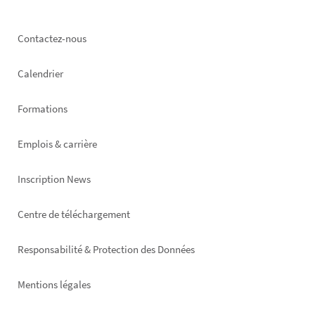
Footer
Contactez-nous
left
Calendrier
Formations
Emplois & carrière
Inscription News
Footer
Centre de téléchargement
right
Responsabilité & Protection des Données
Mentions légales