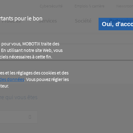
Header
Cybersécurité
Emplois & carrière
Newsroo
Meta
rtants pour le bon
Produits
Services
Société
Partenaire
Oui, d'acc
 pour vous, MOBOTIX traite des
En utilisant notre site Web, vous
iels nécessaires à cette fin.
 et les réglages des cookies et des
 des données
. Vous pouvez régler les
teur.
re qui vous êtes