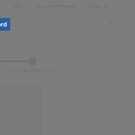
Langue
m
Store
Trouvez votre Partenaire
s
ord
2
Données personnelles