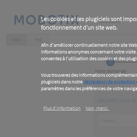
Skip
to
main
Main
content
Les cookies et les plugiciels sont impo
Solutions
fonctionnement d'un site web.
navigation
Primary
Voir
(active
Test
tab)
Afin d'améliorer continuellement notre site Web
tabs
informations anonymes concernant votre visite. 
consentez à l'utilisation des cookies et des plugic
1
Current
Votre demande
Vous trouverez des informations complémentaires
plugiciels dans notre
déclaration de protection
paramètres dans les préférences de votre naviga
Veuillez nous di
Plus d‘information
Non, merci.
Customer
Type