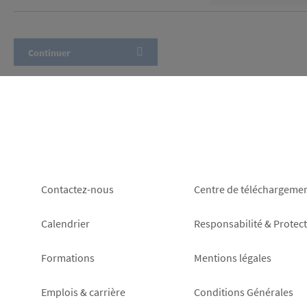
Footer
Footer
Contactez-nous
Centre de téléchargeme
left
right
Calendrier
Responsabilité & Protec
Formations
Mentions légales
Emplois & carrière
Conditions Générales