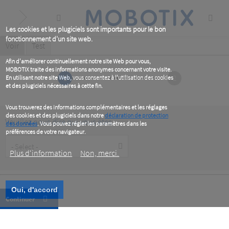
Skip
to
main
content
Les cookies et les plugiciels sont importants pour le bon
fonctionnement d'un site web.
Primary
Voir
(active
Test
tab)
tabs
Afin d'améliorer continuellement notre site Web pour vous,
MOBOTIX traite des informations anonymes concernant votre visite.
1
2
En utilisant notre site Web, vous consentez à l'utilisation des cookies
et des plugiciels nécessaires à cette fin.
Vous trouverez des informations complémentaires et les réglages
des cookies et des plugiciels dans notre
déclaration de protection
Veuillez nous dire qui vous êtes
des données
. Vous pouvez régler les paramètres dans les
préférences de votre navigateur.
Customer
Type
Plus d‘information
Non, merci.
Oui, d'accord