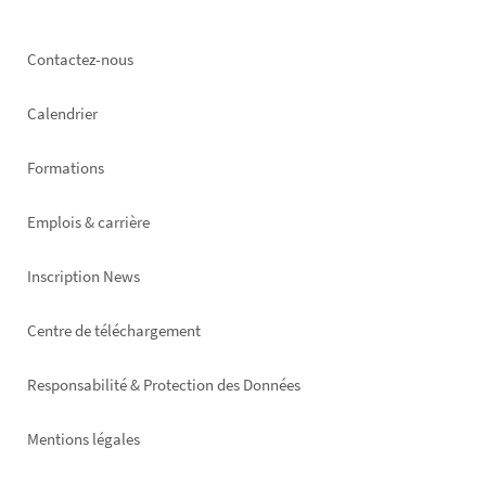
Footer
Contactez-nous
left
Calendrier
Formations
Emplois & carrière
Inscription News
Footer
Centre de téléchargement
right
Responsabilité & Protection des Données
Mentions légales