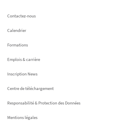
Footer
Contactez-nous
left
Calendrier
Formations
Emplois & carrière
Inscription News
Footer
Centre de téléchargement
right
Responsabilité & Protection des Données
Mentions légales