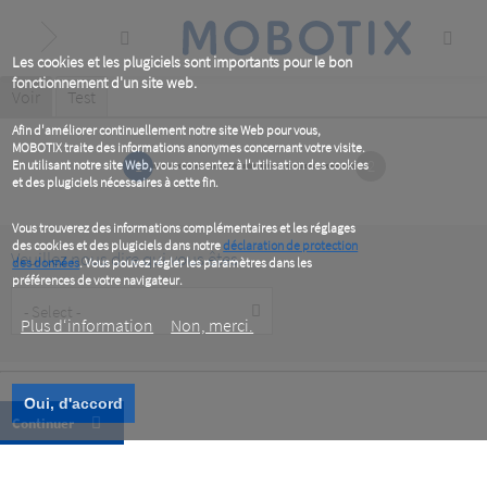
Skip
to
main
content
Les cookies et les plugiciels sont importants pour le bon
fonctionnement d'un site web.
Primary
Voir
(active
Test
tab)
tabs
Afin d'améliorer continuellement notre site Web pour vous,
MOBOTIX traite des informations anonymes concernant votre visite.
1
2
En utilisant notre site Web, vous consentez à l'utilisation des cookies
et des plugiciels nécessaires à cette fin.
Vous trouverez des informations complémentaires et les réglages
des cookies et des plugiciels dans notre
déclaration de protection
Veuillez nous dire qui vous êtes
des données
. Vous pouvez régler les paramètres dans les
préférences de votre navigateur.
Customer
Type
Plus d‘information
Non, merci.
Oui, d'accord