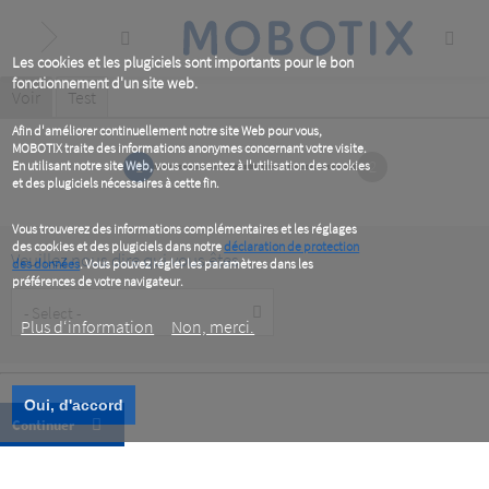
Skip
to
main
content
Les cookies et les plugiciels sont importants pour le bon
fonctionnement d'un site web.
Primary
Voir
(active
Test
tab)
tabs
Afin d'améliorer continuellement notre site Web pour vous,
MOBOTIX traite des informations anonymes concernant votre visite.
1
2
En utilisant notre site Web, vous consentez à l'utilisation des cookies
et des plugiciels nécessaires à cette fin.
Vous trouverez des informations complémentaires et les réglages
des cookies et des plugiciels dans notre
déclaration de protection
Veuillez nous dire qui vous êtes
des données
. Vous pouvez régler les paramètres dans les
préférences de votre navigateur.
Customer
Type
Plus d‘information
Non, merci.
Oui, d'accord