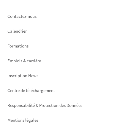
Footer
Contactez-nous
left
Calendrier
Formations
Emplois & carrière
Inscription News
Footer
Centre de téléchargement
right
Responsabilité & Protection des Données
Mentions légales