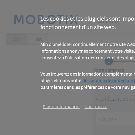
Skip
to
main
Main
content
Les cookies et les plugiciels sont impo
Solutions
fonctionnement d'un site web.
navigation
Primary
Voir
(active
Test
tab)
Afin d'améliorer continuellement notre site Web
tabs
informations anonymes concernant votre visite. 
consentez à l'utilisation des cookies et des plugic
1
Current
Votre demande
Vous trouverez des informations complémentaires
plugiciels dans notre
déclaration de protection
paramètres dans les préférences de votre naviga
Veuillez nous di
Plus d‘information
Non, merci.
Customer
Type