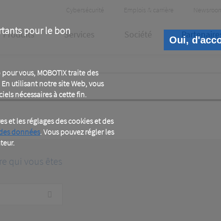
Header
Cybersécurité
Emplois & carrière
Newsroo
Meta
rtants pour le bon
Produits
Services
Société
Partenaire
Oui, d'acc
 pour vous, MOBOTIX traite des
En utilisant notre site Web, vous
iels nécessaires à cette fin.
 et les réglages des cookies et des
 des données
. Vous pouvez régler les
teur.
re qui vous êtes