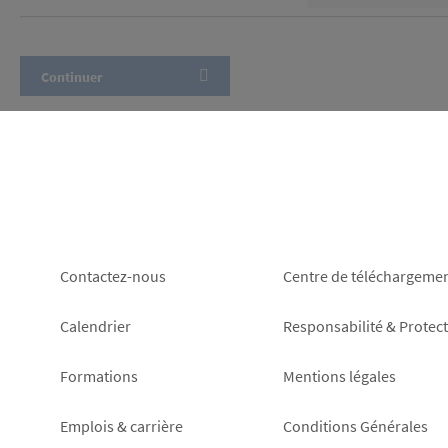
Footer
Footer
Contactez-nous
Centre de téléchargeme
left
right
Calendrier
Responsabilité & Protec
Formations
Mentions légales
Emplois & carrière
Conditions Générales