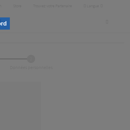
Langue
m
Store
Trouvez votre Partenaire
s
ord
2
Données personnelles