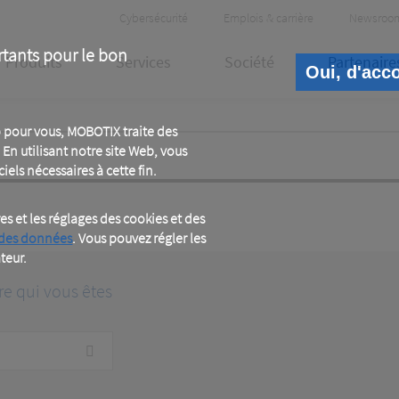
Header
Cybersécurité
Emplois & carrière
Newsroo
Meta
rtants pour le bon
Produits
Services
Société
Partenaire
Oui, d'acc
 pour vous, MOBOTIX traite des
En utilisant notre site Web, vous
iels nécessaires à cette fin.
 et les réglages des cookies et des
 des données
. Vous pouvez régler les
teur.
re qui vous êtes