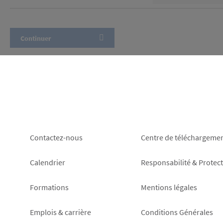
Footer
Footer
Contactez-nous
Centre de téléchargeme
left
right
Calendrier
Responsabilité & Protec
Formations
Mentions légales
Emplois & carrière
Conditions Générales