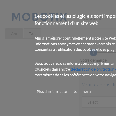
Skip
to
main
Main
content
Les cookies et les plugiciels sont impo
Solutions
fonctionnement d'un site web.
navigation
Primary
Voir
(active
Test
tab)
Afin d'améliorer continuellement notre site Web
tabs
informations anonymes concernant votre visite. 
consentez à l'utilisation des cookies et des plugic
1
Current
Votre demande
Vous trouverez des informations complémentaires
plugiciels dans notre
déclaration de protection
paramètres dans les préférences de votre naviga
Veuillez nous di
Plus d‘information
Non, merci.
Customer
Type