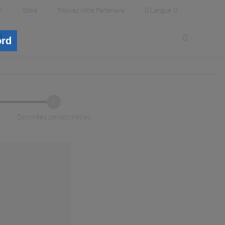
Langue
m
Store
Trouvez votre Partenaire
s
ord
2
Données personnelles