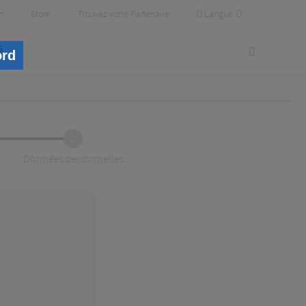
Langue
m
Store
Trouvez votre Partenaire
s
ord
2
Données personnelles