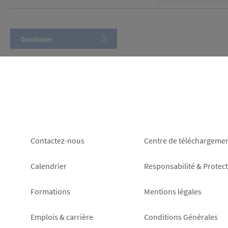
Footer
Footer
Contactez-nous
Centre de téléchargeme
left
right
Calendrier
Responsabilité & Protec
Formations
Mentions légales
Emplois & carrière
Conditions Générales