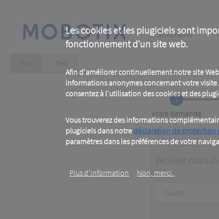
Skip
to
main
Main
content
Les cookies et les plugiciels sont impo
Solutions
fonctionnement d'un site web.
navigation
Primary
Voir
(active
Test
tab)
Afin d'améliorer continuellement notre site Web
tabs
informations anonymes concernant votre visite. 
consentez à l'utilisation des cookies et des plugic
1
Current
Votre demande
Vous trouverez des informations complémentaires
plugiciels dans notre
déclaration de protection
paramètres dans les préférences de votre naviga
Veuillez nous di
Plus d‘information
Non, merci.
Customer
Type