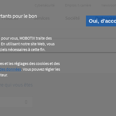
Header
Cybersécurité
Emplois & carrière
Newsroo
Meta
rtants pour le bon
Produits
Services
Société
Partenaire
Oui, d'acc
 pour vous, MOBOTIX traite des
En utilisant notre site Web, vous
iels nécessaires à cette fin.
 et les réglages des cookies et des
 des données
. Vous pouvez régler les
teur.
re qui vous êtes