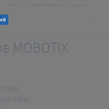
Langue
m
Store
Trouvez votre Partenaire
s
ord
sine MOBOTIX
caméra
dentifiez