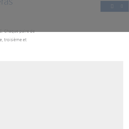
ras
MAC. Chaque paire de
, troisième et