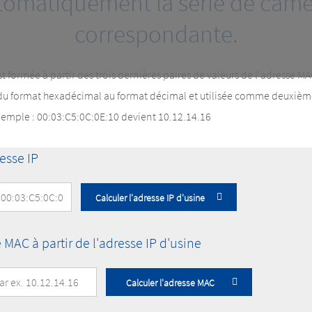
tomatiquement la série de camé
correspondante.
st formée à partir des trois dernières paires de valeurs de l'adresse 
 du format hexadécimal au format décimal et utilisée comme deuxième
xemple : 00:03:C5:0C:0E:10 devient 10.12.14.16
esse IP
Calculer l'adresse IP d'usine
 MAC à partir de l'adresse IP d'usine
Calculer l'adresse MAC