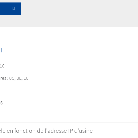
l
:10
res : 0C, 0E, 10
16
èle en fonction de l'adresse IP d'usine