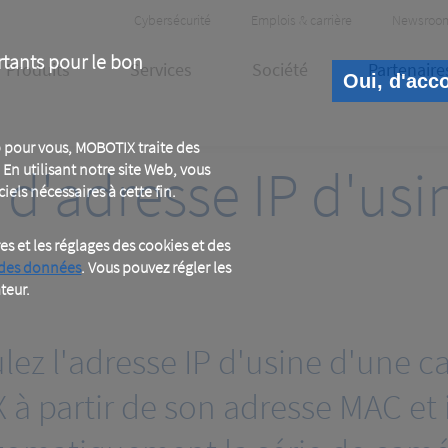
Header
Cybersécurité
Emplois & carrière
Newsroo
Meta
rtants pour le bon
Produits
Services
Société
Partenaire
Oui, d'acc
 pour vous, MOBOTIX traite des
 d'adresse IP d'u
En utilisant notre site Web, vous
iels nécessaires à cette fin.
 et les réglages des cookies et des
 des données
. Vous pouvez régler les
teur.
lez l'adresse IP d'usine d'une 
à partir de son adresse MAC et i