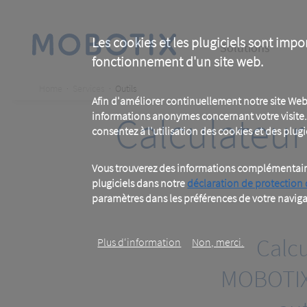
Skip
to
main
Main
content
Les cookies et les plugiciels sont impo
Solutions
fonctionnement d'un site web.
navigation
Breadcrumb
Home
Services
Outils
Afin d'améliorer continuellement notre site Web
Calculateur
informations anonymes concernant votre visite. 
consentez à l'utilisation des cookies et des plugic
Vous trouverez des informations complémentaires
plugiciels dans notre
déclaration de protection
paramètres dans les préférences de votre naviga
Calcu
Plus d‘information
Non, merci.
MOBOTIX 