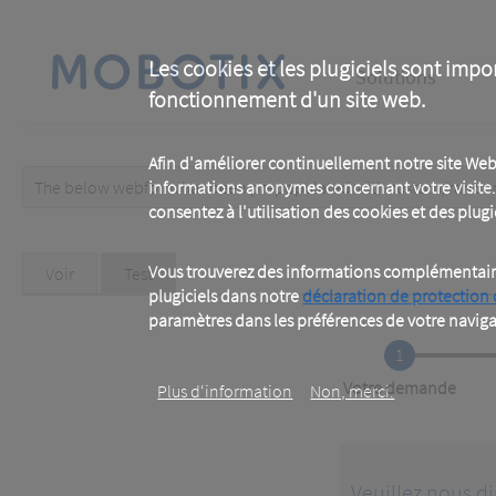
Skip
to
main
Main
content
Les cookies et les plugiciels sont impo
Solutions
fonctionnement d'un site web.
navigation
Afin d'améliorer continuellement notre site Web
The below webform has been prepopulated with custom/random 
informations anonymes concernant votre visite. 
Warning
consentez à l'utilisation des cookies et des plugic
message
Primary
Vous trouverez des informations complémentaires
Voir
Test
(active
tab)
plugiciels dans notre
déclaration de protection
tabs
paramètres dans les préférences de votre naviga
1
Current
Votre demande
Plus d‘information
Non, merci.
Veuillez nous di