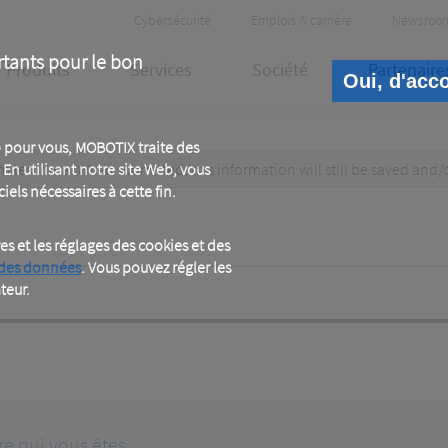
Header
Cybersécurité
Emplois & carrière
Newsroo
Meta
rtants pour le bon
Produits
Services
Société
Partenaire
Oui, d'acc
 pour vous, MOBOTIX traite des
test data. When submitted, this information
En utilisant notre site Web, vous
will still be saved
and/
iels nécessaires à cette fin.
 et les réglages des cookies et des
 des données
. Vous pouvez régler les
teur.
re qui vous êtes