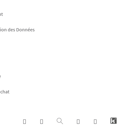
nt
tion des Données
e
achat