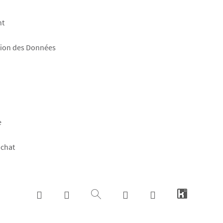
nt
tion des Données
e
achat