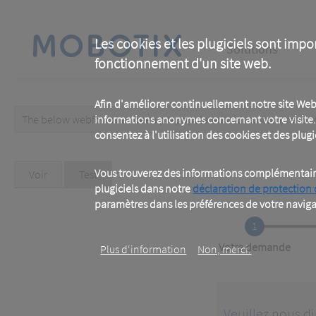
Skip
to
main
Main
content
Les cookies et les plugiciels sont impo
Solutions
fonctionnement d'un site web.
navigation
Afin d'améliorer continuellement notre site Web
The below webform has been prepopulated with custom/random 
informations anonymes concernant votre visite. 
Warning
consentez à l'utilisation des cookies et des plugic
message
Primary
Vous trouverez des informations complémentaires
Voir
Test
(active
tab)
plugiciels dans notre
déclaration de protection
tabs
paramètres dans les préférences de votre naviga
1
Current
Votre demande
Plus d‘information
Non, merci.
Veuillez nous di