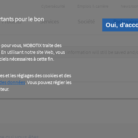
Header
Cybersécurité
Emplois & carrière
Newsroo
Meta
rtants pour le bon
Produits
Services
Société
Partenaire
Oui, d'acc
 pour vous, MOBOTIX traite des
test data. When submitted, this information
En utilisant notre site Web, vous
will still be saved
and/
iels nécessaires à cette fin.
 et les réglages des cookies et des
 des données
. Vous pouvez régler les
teur.
re qui vous êtes