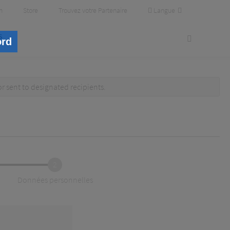
Langue
m
Store
Trouvez votre Partenaire
s
ord
or
sent to designated recipients
.
2
Données personnelles