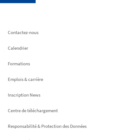
Footer
Contactez-nous
left
Calendrier
Formations
Emplois & carrière
Inscription News
Footer
Centre de téléchargement
right
Responsabilité & Protection des Données