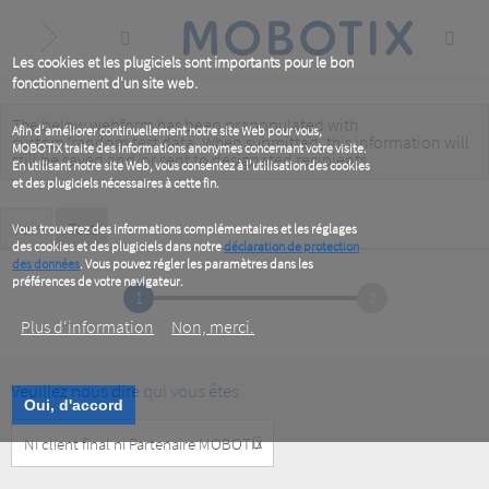
Skip
to
main
content
Les cookies et les plugiciels sont importants pour le bon
fonctionnement d'un site web.
The below webform has been prepopulated with
Warning
Afin d'améliorer continuellement notre site Web pour vous,
custom/random test data. When submitted, this information
will
MOBOTIX traite des informations anonymes concernant votre visite.
message
still be saved
and/or
sent to designated recipients
.
En utilisant notre site Web, vous consentez à l'utilisation des cookies
et des plugiciels nécessaires à cette fin.
Primary
Voir
Test
(active
Vous trouverez des informations complémentaires et les réglages
tab)
des cookies et des plugiciels dans notre
déclaration de protection
tabs
des données
. Vous pouvez régler les paramètres dans les
préférences de votre navigateur.
1
2
Plus d‘information
Non, merci.
Veuillez nous dire qui vous êtes
Oui, d'accord
Customer
Type