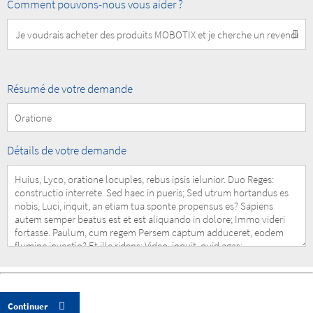
How
Comment pouvons-nous vous aider ?
can
we
help
you?
Summary
Résumé de votre demande
of
your
Request
Details
Détails de votre demande
of
your
Request