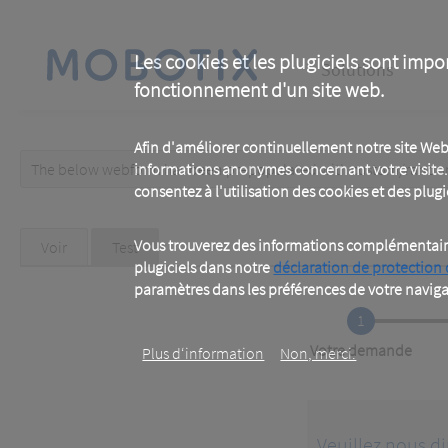
Skip
to
main
Main
content
Les cookies et les plugiciels sont impo
Solutions
fonctionnement d'un site web.
navigation
Afin d'améliorer continuellement notre site Web
The below webform has been prepopulated with custom/random 
informations anonymes concernant votre visite. 
Warning
consentez à l'utilisation des cookies et des plugic
message
Primary
Vous trouverez des informations complémentaires
Voir
Test
(active
tab)
plugiciels dans notre
déclaration de protection
tabs
paramètres dans les préférences de votre naviga
1
Current
Votre demande
Plus d‘information
Non, merci.
Veuillez nous di