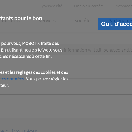
Header
Cybersécurité
Emplois & carrière
Newsroo
Meta
rtants pour le bon
Produits
Services
Société
Partenaire
Oui, d'acc
 pour vous, MOBOTIX traite des
test data. When submitted, this information
En utilisant notre site Web, vous
will still be saved
and/
iels nécessaires à cette fin.
 et les réglages des cookies et des
 des données
. Vous pouvez régler les
teur.
re qui vous êtes