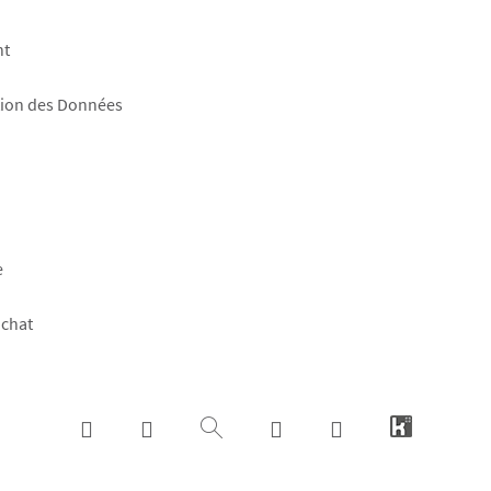
nt
tion des Données
e
achat