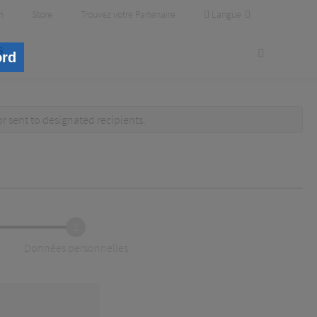
Langue
m
Store
Trouvez votre Partenaire
s
ord
or
sent to designated recipients
.
2
Données personnelles