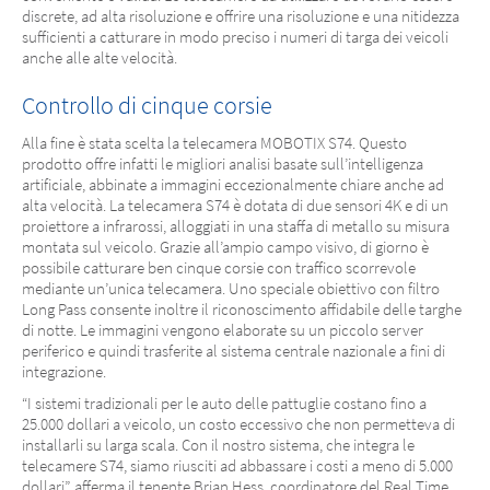
discrete, ad alta risoluzione e offrire una risoluzione e una nitidezza
sufficienti a catturare in modo preciso i numeri di targa dei veicoli
anche alle alte velocità.
Controllo di cinque corsie
Alla fine è stata scelta la telecamera MOBOTIX S74. Questo
prodotto offre infatti le migliori analisi basate sull’intelligenza
artificiale, abbinate a immagini eccezionalmente chiare anche ad
alta velocità. La telecamera S74 è dotata di due sensori 4K e di un
proiettore a infrarossi, alloggiati in una staffa di metallo su misura
montata sul veicolo. Grazie all’ampio campo visivo, di giorno è
possibile catturare ben cinque corsie con traffico scorrevole
mediante un’unica telecamera. Uno speciale obiettivo con filtro
Long Pass consente inoltre il riconoscimento affidabile delle targhe
di notte. Le immagini vengono elaborate su un piccolo server
periferico e quindi trasferite al sistema centrale nazionale a fini di
integrazione.
“I sistemi tradizionali per le auto delle pattuglie costano fino a
25.000 dollari a veicolo, un costo eccessivo che non permetteva di
installarli su larga scala. Con il nostro sistema, che integra le
telecamere S74, siamo riusciti ad abbassare i costi a meno di 5.000
dollari”, afferma il tenente Brian Hess, coordinatore del Real Time