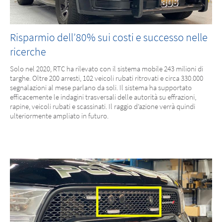
Risparmio dell’80% sui costi e successo nelle
ricerche
Solo nel 2020, RTC ha rilevato con il sistema mobile 243 milioni di
targhe. Oltre 200 arresti, 102 veicoli rubati ritrovati e circa 330.000
segnalazioni al mese parlano da soli. Il sistema ha supportato
efficacemente le indagini trasversali delle autorità su effrazioni,
rapine, veicoli rubati e scassinati. Il raggio d’azione verrà quindi
ulteriormente ampliato in futuro.