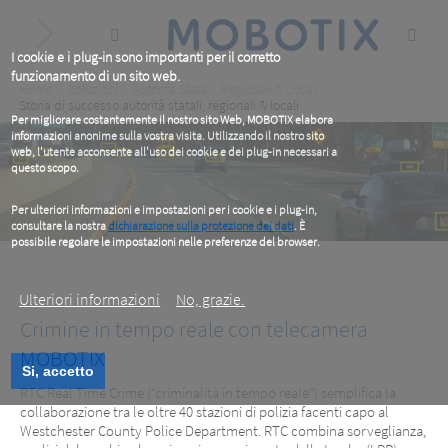
Skip
to
main
content
I cookie e i plug-in sono importanti per il corretto
funzionamento di un sito web.
Breadcrumb
Home
Soluzioni
Autorità Statali, Regionali & Locali
Storia di successo autorità statali, regionali & locali
Per migliorare costantemente il nostro sito Web, MOBOTIX elabora
informazioni anonime sulla vostra visita. Utilizzando il nostro sito
web, l'utente acconsente all'uso dei cookie e dei plug-in necessari a
questo scopo.
Per ulteriori informazioni e impostazioni per i cookie e i plug-in,
consultare la nostra
dichiarazione sulla protezione dei dati
. È
possibile regolare le impostazioni nelle preferenze del browser.
.
Ulteriori informazioni
No, grazie.
Crimine in tempo reale con telecamera
MOBOTIX
Si, accetto
RTC: Westchester County, NY
RTC Real Time Crime (“criminalità in tempo reale”) semplifica la
collaborazione tra le oltre 40 stazioni di polizia facenti capo al
Il riconoscimento mobile delle targhe paga
Westchester County Police Department. RTC combina sorveglianza,