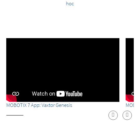
hoc
MOBOTIX 7 App: Vaxtor Genesis
MOBOTI