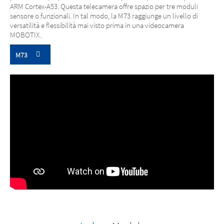
ARM Cortex-A53. Questa telecamera offre spazio per tre moduli
sensore o funzionali. In tal modo, la M73 raggiunge un livello di
versatilità e flessibilità mai visto prima in una videocamera
MOBOTIX.
M73