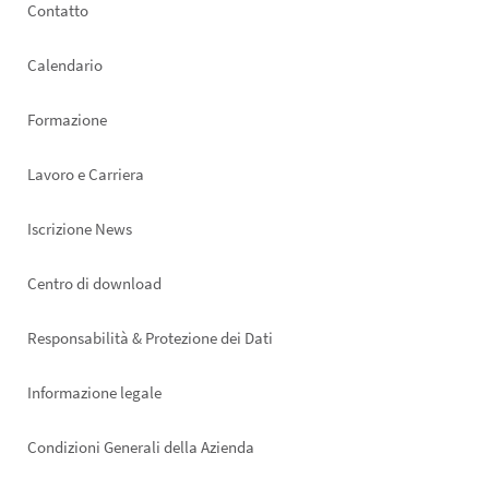
Footer
Contatto
left
Calendario
Formazione
Lavoro e Carriera
Iscrizione News
Footer
Centro di download
right
Responsabilità & Protezione dei Dati
Informazione legale
Condizioni Generali della Azienda