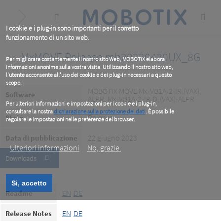
Skip
to
main
content
I cookie e i plug-in sono importanti per il corretto
funzionamento di un sito web.
MxMOVE Release mb20230420UX_8G
Per migliorare costantemente il nostro sito Web, MOBOTIX elabora
informazioni anonime sulla vostra visita. Utilizzando il nostro sito web,
l'utente acconsente all'uso dei cookie e dei plug-in necessari a questo
scopo.
MOBOTIX MOVE Mx-VB1A-2-IR-(VAX)-
Software
ALPR, Mx-VB1A-2-IR-D-(VAX)-ALPR
Per ulteriori informazioni e impostazioni per i cookie e i plug-in,
consultare la nostra
dichiarazione sulla protezione dei dati
. È possibile
Release
Stato
regolare le impostazioni nelle preferenze del browser.
.
22 giugno 2023
Data di pubblicazione
Ulteriori informazioni
No, grazie.
Downloads
Si, accetto
EN
DE
Readme
EN
DE
Release Notes