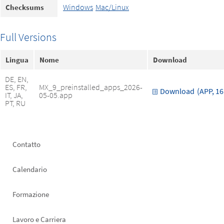
Windows
Mac/Linux
Checksums
Full Versions
Lingua
Nome
Download
DE, EN,
ES, FR,
MX_9_preinstalled_apps_2026-
Download
(APP, 16
IT, JA,
05-05.app
PT, RU
Footer
Contatto
left
Calendario
Formazione
Lavoro e Carriera