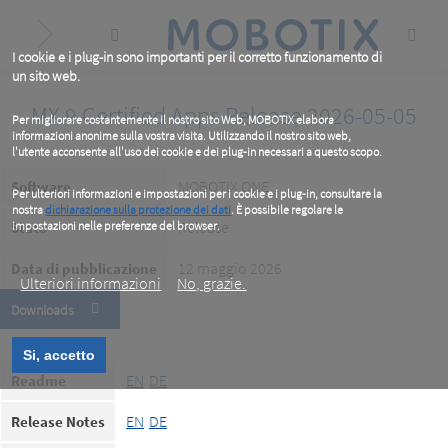
Skip
to
main
content
I cookie e i plug-in sono importanti per il corretto funzionamento di
un sito web.
MX 9 Certified Apps Release 2026-05-05
Per migliorare costantemente il nostro sito Web, MOBOTIX elabora
informazioni anonime sulla vostra visita. Utilizzando il nostro sito web,
l'utente acconsente all'uso dei cookie e dei plug-in necessari a questo scopo.
MOBOTIX ONE
Software
Per ulteriori informazioni e impostazioni per i cookie e i plug-in, consultare la
nostra
dichiarazione sulla protezione dei dati
. È possibile regolare le
Release
Stato
impostazioni nelle preferenze del browser.
.
12 maggio 2026
Data di pubblicazione
Ulteriori informazioni
No, grazie.
Downloads
Si, accetto
EN
DE
Readme
EN
DE
Release Notes