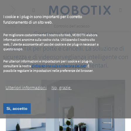
Skip
to
main
content
I cookie e i plug-in sono importanti per il corretto
funzionamento di un sito web.
Breadcrumb
Home
MOBOTIX Prodotti
Controllo dell'accesso
Controllo dell'accesso
Per migliorare costantemente il nostro sito Web, MOBOTIX elabora
informazioni anonime sulla vostra visita. Utilizzando il nostro sito
web, l'utente acconsente all'uso dei cookie e dei plug-in necessari a
MOBOTIX per porte e cancelli. La soluzione di
questo scopo.
sicurezza e di videosorveglianza intelligente con
Per ulteriori informazioni e impostazioni per i cookie e i plug-in,
preziose funzioni supplementari.
consultare la nostra
dichiarazione sulla protezione dei dati
. È
possibile regolare le impostazioni nelle preferenze del browser.
.
Ulteriori informazioni
No, grazie.
Si, accetto