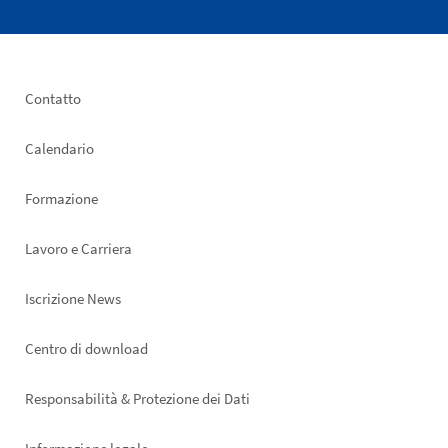
Footer
Contatto
left
Calendario
Formazione
Lavoro e Carriera
Iscrizione News
Footer
Centro di download
right
Responsabilità & Protezione dei Dati