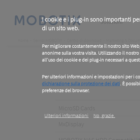
Skip
to
main
Main
content
I cookie e i plug-in sono importanti pe
Soluzioni
di un sito web.
navigation
Breadcrumb
Home
Servizi MOBOTIX
Centro di download
Marketing & Docum
Per migliorare costantemente il nostro sito We
anonime sulla vostra visita. Utilizzando il nostr
all'uso dei cookie e dei plug-in necessari a ques
Per ulteriori informazioni e impostazioni per i co
dichiarazione sulla protezione dei dati
. È possib
preferenze del browser.
.
MicroSD Cards
Ulteriori informazioni
No, grazie.
MxDisplay
MOBOTIX NAS HDD Compatibili