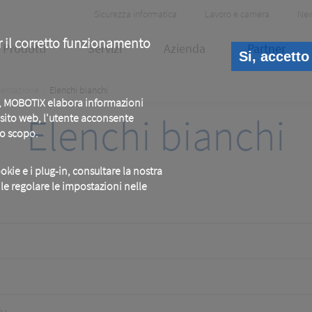
Header
Sicurezza informatica
Lavoro e carriera
Ne
Meta
r il corretto funzionamento
Prodotti
Servizi
Azienda
Partner
Si, accetto
entazione
Elenchi bianchi
b, MOBOTIX elabora informazioni
Elenchi bianchi
o sito web, l'utente acconsente
to scopo.
okie e i plug-in, consultare la nostra
ile regolare le impostazioni nelle
ty