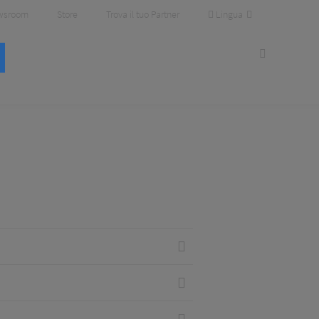
Lingua
wsroom
Store
Trova il tuo Partner