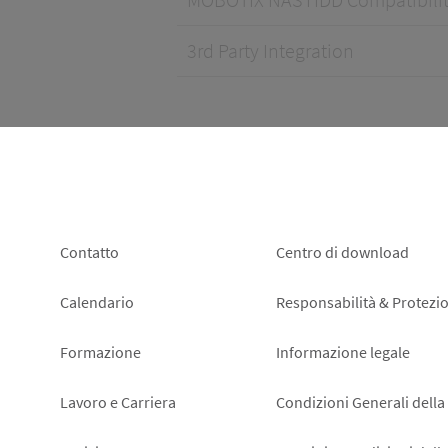
3rd Party Integration
Footer
Footer
Contatto
Centro di download
left
right
Calendario
Responsabilità & Protezio
Formazione
Informazione legale
Lavoro e Carriera
Condizioni Generali della