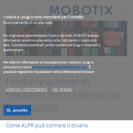
Skip
to
main
content
I cookie e i plug-in sono importanti per il corretto
funzionamento di un sito web.
Per migliorare costantemente il nostro sito Web, MOBOTIX elabora
informazioni anonime sulla vostra visita. Utilizzando il nostro sito
web, l'utente acconsente all'uso dei cookie e dei plug-in necessari a
questo scopo.
Per ulteriori informazioni e impostazioni per i cookie e i plug-in,
Prodotti e Soluzioni
| 04 agosto 2025
consultare la nostra
dichiarazione sulla protezione dei dati
. È
possibile regolare le impostazioni nelle preferenze del browser.
Perché le aziende di
.
Ulteriori informazioni
No, grazie.
trasporto merci lottano con
la scalabilità
Si, accetto
Come ALPR può colmare il divario