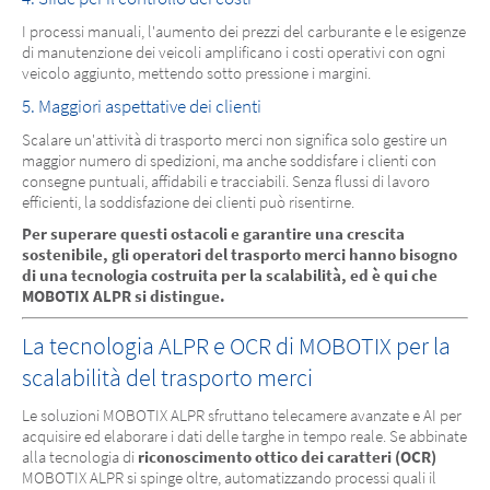
I processi manuali, l'aumento dei prezzi del carburante e le esigenze
di manutenzione dei veicoli amplificano i costi operativi con ogni
veicolo aggiunto, mettendo sotto pressione i margini.
5. Maggiori aspettative dei clienti
Scalare un'attività di trasporto merci non significa solo gestire un
maggior numero di spedizioni, ma anche soddisfare i clienti con
consegne puntuali, affidabili e tracciabili. Senza flussi di lavoro
efficienti, la soddisfazione dei clienti può risentirne.
Per superare questi ostacoli e garantire una crescita
sostenibile, gli operatori del trasporto merci hanno bisogno
di una tecnologia costruita per la scalabilità, ed è qui che
MOBOTIX ALPR si distingue.
La tecnologia ALPR e OCR di MOBOTIX per la
scalabilità del trasporto merci
Le soluzioni MOBOTIX ALPR sfruttano telecamere avanzate e AI per
acquisire ed elaborare i dati delle targhe in tempo reale. Se abbinate
alla tecnologia di
riconoscimento ottico dei caratteri (OCR)
MOBOTIX ALPR si spinge oltre, automatizzando processi quali il