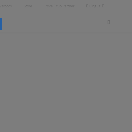
Lingua
wsroom
Store
Trova il tuo Partner