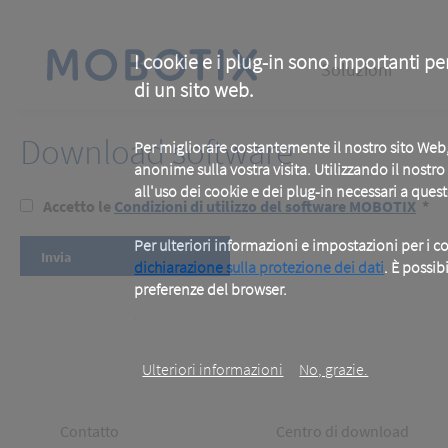
Skip
to
main
Main
content
I cookie e i plug-in sono importanti pe
Soluzioni
di un sito web.
navigation
Download software
Per migliorare costantemente il nostro sito We
anonime sulla vostra visita. Utilizzando il nostr
all'uso dei cookie e dei plug-in necessari a ques
Accetto le
Condizioni di utilizzo del software MOBOTIX
*
Per ulteriori informazioni e impostazioni per i co
dichiarazione sulla protezione dei dati
. È possib
preferenze del browser.
.
Ulteriori informazioni
No, grazie.
Footer
Footer
Contatto
Centro di download