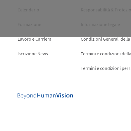
left
right
Calendario
Responsabilità & Protezio
Formazione
Informazione legale
Lavoro e Carriera
Condizioni Generali della
Iscrizione News
Termini e condizioni dell
Termini e condizioni per 