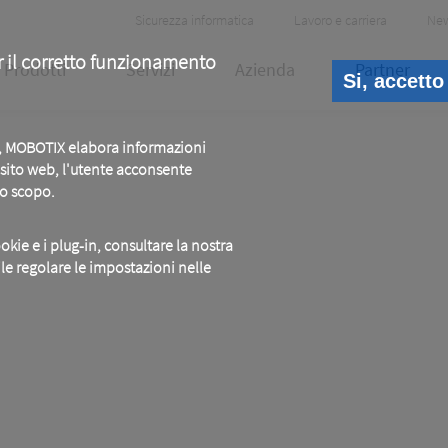
Header
Sicurezza informatica
Lavoro e carriera
Ne
Meta
r il corretto funzionamento
Prodotti
Servizi
Azienda
Partner
Si, accetto
b, MOBOTIX elabora informazioni
o sito web, l'utente acconsente
to scopo.
okie e i plug-in, consultare la nostra
ile regolare le impostazioni nelle