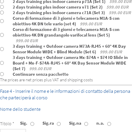
2 days training plus indoor camera p71A (Set 1)
599.00 EUR
2 days training plus indoor camera v71 (Set 2)
599.00 EUR
2 days training plus indoor camera c71A (Set 3)
599.00 EUR
Corso di formazione di 3 giorni e telecamera M1A-S con
obiettivo 4K DN tele vario (set 4)
999.00 EUR
Corso di formazione di 3 giorni e telecamera M1A-S con
obiettivo 4K DN grandangolo varifocal lens (Set 5)
999.00 EUR
3 days training + Outdoor camera M73A-RJ45 + 60° 4K Day
Sensor Module WIDE + Blind Module (Set 6)
999.00 EUR
3 days training + Outdoor camera Mx-S74A + S74 IO Slide in
Board + Mx-F-S74A-RJ45 + 60° 4K Day Sensor Module WIDE
(Set 7)
999.00 EUR
Continuare senza pacchetto
The prices are net prices plus VAT and shipping costs
Fase 4 - Inserire il nome e le informazioni di contatto della persona
che parteciperà al corso
Nome dello studente
Sig.
Sig.ra
Sig.na
n.a.
Titolo *
Titolo