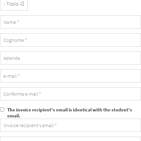
Azienda
The invoice recipient's email is identical with the student's
The
email.
invoice
recipient's
email
is