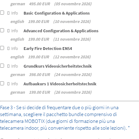
german
495.00 EUR
05 novembre 2026
Info
Basic Configuration & Applications
english
199.00 EUR
10 novembre 2026
Info
Advanced Configuration & Applications
english
199.00 EUR
11 novembre 2026
Info
Early Fire Detection EN54
english
199.00 EUR
12 novembre 2026
Info
Grundkurs Videosicherheitstechnik
german
398.00 EUR
24 novembre 2026
Info
Aufbaukurs 1 Videosicherheitstechnik
german
199.00 EUR
26 novembre 2026
bundle
Fase 3 - Se si decide di frequentare due o più giorni in una
settimana, scegliere il pacchetto bundle comprensivo di
telecamera MOBOTIX (due giorni di formazione più una
telecamera indoor, più conveniente rispetto alle sole lezioni). *