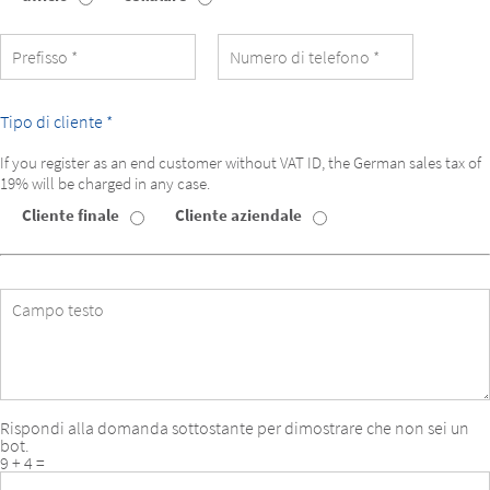
di
numero
di
telefono
Tipo di cliente *
If you register as an end customer without VAT ID, the German sales tax of
19% will be charged in any case.
Cliente finale
Cliente aziendale
Tipo
di
cliente
Campo
testo
Rispondi alla domanda sottostante per dimostrare che non sei un
bot.
9 + 4 =