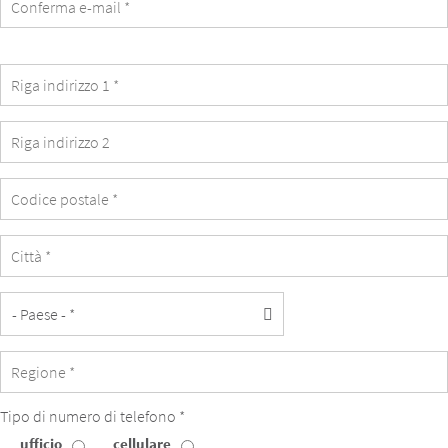
identical
with
the
student's
email.
Tipo di numero di telefono *
ufficio
cellulare
Tipo