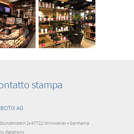
ontatto stampa
BOTIX AG
Stundenstein 2• 67722 Winnweiler • Germania
lic Relations