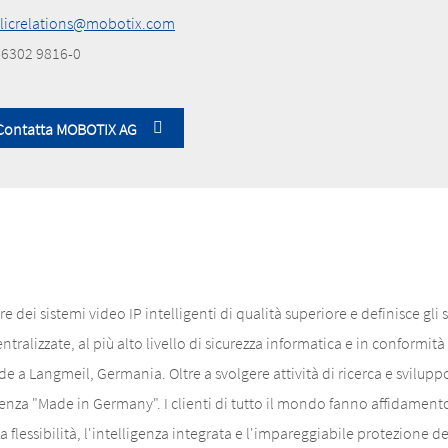
licrelations@mobotix.com
 6302 9816-0
Contatta MOBOTIX AG
 dei sistemi video IP intelligenti di qualità superiore e definisce gli
entralizzate, al più alto livello di sicurezza informatica e in conform
de a Langmeil, Germania. Oltre a svolgere attività di ricerca e svilup
enza "Made in Germany". I clienti di tutto il mondo fanno affidamento s
lessibilità, l'intelligenza integrata e l'impareggiabile protezione dei