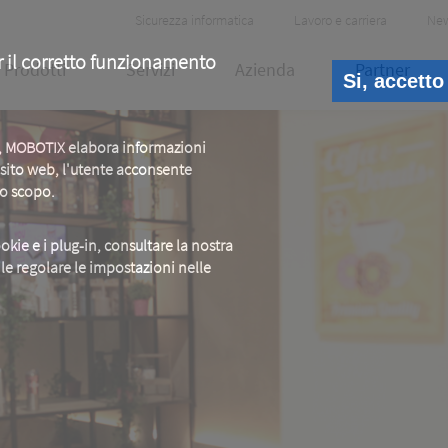
Header
Sicurezza informatica
Lavoro e carriera
Ne
Meta
r il corretto funzionamento
Prodotti
Servizi
Azienda
Partner
Si, accetto
b, MOBOTIX elabora informazioni
o sito web, l'utente acconsente
to scopo.
okie e i plug-in, consultare la nostra
ile regolare le impostazioni nelle