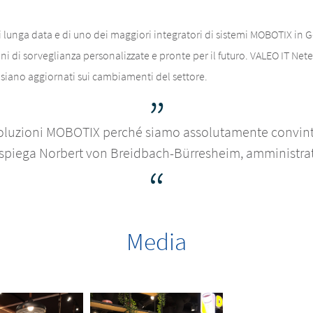
lunga data e di uno dei maggiori integratori di sistemi MOBOTIX in 
i di sorveglianza personalizzate e pronte per il futuro. VALEO IT Nete
siano aggiornati sui cambiamenti del settore.
o soluzioni MOBOTIX perché siamo assolutamente convinti 
, spiega Norbert von Breidbach-Bürresheim, amministra
Media