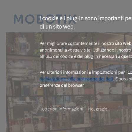
Skip
to
main
Main
content
I cookie e i plug-in sono importanti pe
Soluzioni
di un sito web.
navigation
Per migliorare costantemente il nostro sito We
anonime sulla vostra visita. Utilizzando il nostr
all'uso dei cookie e dei plug-in necessari a ques
Per ulteriori informazioni e impostazioni per i co
dichiarazione sulla protezione dei dati
. È possib
preferenze del browser.
.
Ulteriori informazioni
No, grazie.