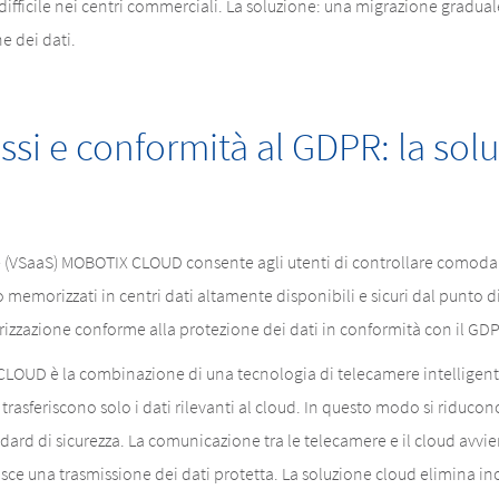
 difficile nei centri commerciali. La soluzione: una migrazione gradu
 dei dati.
essi e conformità al GDPR: la s
ice (VSaaS) MOBOTIX CLOUD consente agli utenti di controllare comod
 memorizzati in centri dati altamente disponibili e sicuri dal punto di
izzazione conforme alla protezione dei dati in conformità con il GD
OUD è la combinazione di una tecnologia di telecamere intelligente
trasferiscono solo i dati rilevanti al cloud. In questo modo si riducono
ard di sicurezza. La comunicazione tra le telecamere e il cloud avvi
e una trasmissione dei dati protetta. La soluzione cloud elimina inolt