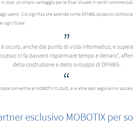
n loco: un chiaro vantaggio per le filiali situate in centri commerciali 
agli utenti. Ciò significa che aziende come DFNBG possono controllare i
r ogni filiale.
 è sicuro, anche dal punto di vista informatico, e supera 
 di accesso ci fa davvero risparmiare tempo e denaro", af
della costruzione e dello sviluppo di DFNBG.
ià state convertite al MOBOTIX CLOUD, e le altre sedi seguiranno succe
artner esclusivo MOBOTIX per so