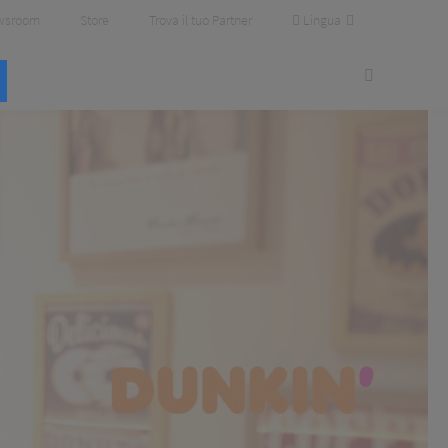
Lingua
wsroom
Store
Trova il tuo Partner