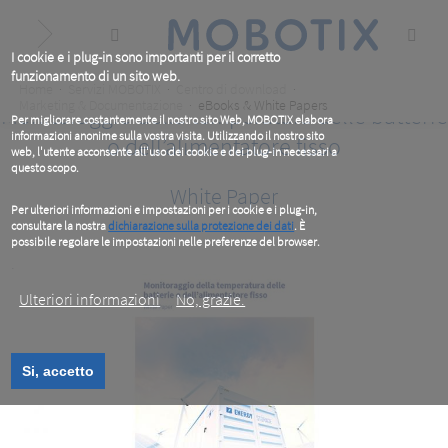
Skip
to
main
content
I cookie e i plug-in sono importanti per il corretto
funzionamento di un sito web.
Breadcrumb
Home
Servizi MOBOTIX
Centro di download
Marketing & Documentazione
eBooks & White Papers
Monitoraggio della temperatura delle batterie
Per migliorare costantemente il nostro sito Web, MOBOTIX elabora
informazioni anonime sulla vostra visita. Utilizzando il nostro sito
o dell’alimentatore fisso
web, l'utente acconsente all'uso dei cookie e dei plug-in necessari a
questo scopo.
White Paper
Per ulteriori informazioni e impostazioni per i cookie e i plug-in,
consultare la nostra
dichiarazione sulla protezione dei dati
. È
possibile regolare le impostazioni nelle preferenze del browser.
.
Ulteriori informazioni
No, grazie.
Si, accetto