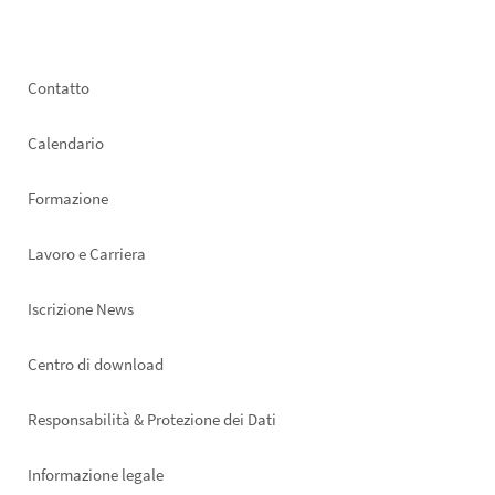
Footer
Contatto
left
Calendario
Formazione
Lavoro e Carriera
Iscrizione News
Footer
Centro di download
right
Responsabilità & Protezione dei Dati
Informazione legale