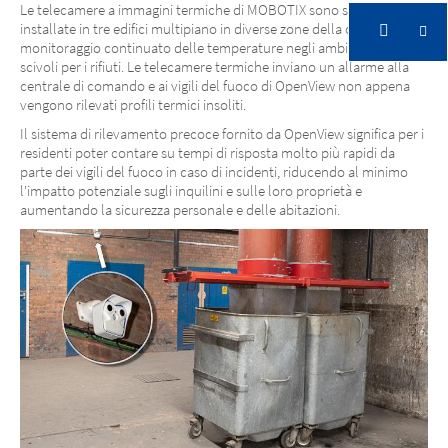
Le telecamere a immagini termiche di MOBOTIX sono state
installate in tre edifici multipiano in diverse zone della città per il
monitoraggio continuato delle temperature negli ambienti degli
Your Homes Newcastle
scivoli per i rifiuti. Le telecamere termiche inviano un allarme alla
Protezione antincendio per la casa
centrale di comando e ai vigili del fuoco di OpenView non appena
vengono rilevati profili termici insoliti.
Il sistema di rilevamento precoce fornito da OpenView significa per i
residenti poter contare su tempi di risposta molto più rapidi da
parte dei vigili del fuoco in caso di incidenti, riducendo al minimo
l'impatto potenziale sugli inquilini e sulle loro proprietà e
aumentando la sicurezza personale e delle abitazioni.