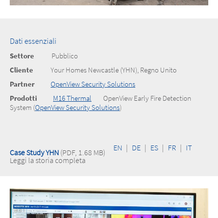
Dati essenziali
Settore
Pubblico
Cliente
Your Homes Newcastle (YHN), Regno Unito
Partner
OpenView Security Solutions
Prodotti
M16 Thermal
OpenView Early Fire Detection
System (
OpenView Security Solutions
)
EN
|
DE
|
ES
|
FR
|
IT
Case Study YHN
(PDF, 1.68 MB)
Leggi la storia completa