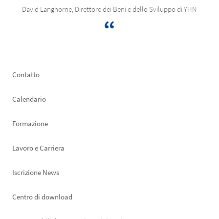
David Langhorne, Direttore dei Beni e dello Sviluppo di YHN
Footer
Contatto
left
Calendario
Formazione
Lavoro e Carriera
Iscrizione News
Footer
Centro di download
right