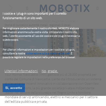
Skip
to
main
content
I cookie e i plug-in sono importanti per il corretto
funzionamento di un sito web.
Breadcrumb
Home
Soluzioni
Autorità Statali, Regionali & Locali
Storia di successo autorità statali, regionali & locali
Per migliorare costantemente il nostro sito Web, MOBOTIX elabora
informazioni anonime sulla vostra visita. Utilizzando il nostro sito
web, l'utente acconsente all'uso dei cookie e dei plug-in necessari a
questo scopo.
Per ulteriori informazioni e impostazioni per i cookie e i plug-in,
consultare la nostra
dichiarazione sulla protezione dei dati
. È
possibile regolare le impostazioni nelle preferenze del browser.
.
Ulteriori informazioni
No, grazie.
Your Homes Newcastle (YHN) gestisce più di 26.000 proprietà per
conto del Comune di Newcastle. L'ente sta introducendo un sistema
di rilevamento incendi innovativo in collaborazione con OpenView
Security Solutions, la più grande società privata e indipendente
Si, accetto
Your Homes Newcastle
leader nel settore della sicurezza nel Regno Unito e fornitore
mondiale di servizi antincendio, elettrici e meccanici per il settore
Protezione antincendio per la casa
dell'edilizia pubblica e privata.