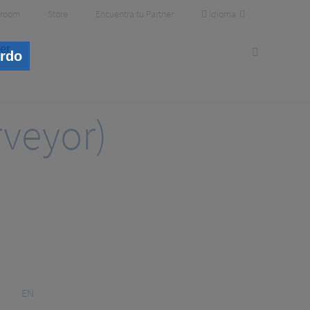
Idioma
room
Store
Encuentra tu Partner
er
erdo
rveyor)
EN