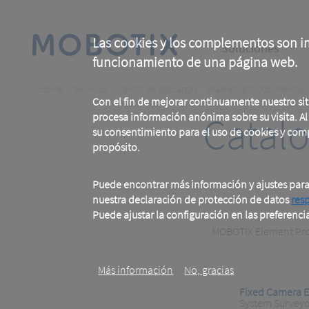
Skip
to
main
Main
content
Las cookies y los complementos son im
Soluciones
funcionamiento de una página web.
navigation
Breadcrumb
Home
Servicios
Centro de descargas
Marketing & Documentaci
Con el fin de mejorar continuamente nuestro si
Catalo
procesa información anónima sobre su visita. Al u
su consentimiento para el uso de cookies y com
propósito.
Puede encontrar más información y ajustes par
nuestra declaración de protección de datos
res
Puede ajustar la configuración en las preferenci
.
MOBOTIX Element Prof
Más información
No, gracias
Fixed Camera E
System Surveyo