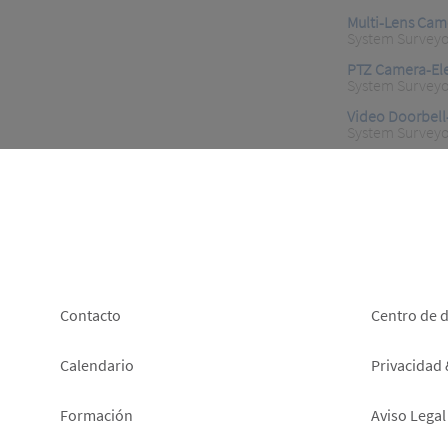
Multi-Lens Cam
System Surveyo
PTZ Camera-El
System Surveyo
Video Doorbell
System Surveyo
Footer
Foot
Contacto
Centro de 
left
right
Calendario
Privacidad
Formación
Aviso Legal