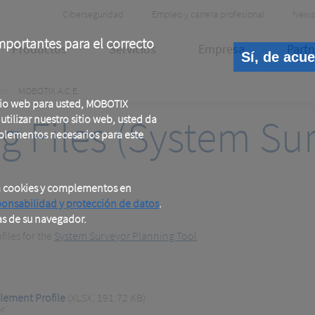
Header
Ciberseguridad
Empleo y carrera profesional
News
Meta
portantes para el correcto
Productos
Servicios
Empresa
Partn
Sí, de acu
ón
MOBOTIX A.C.E.
tio web para usted, MOBOTIX
g Files (System Su
tilizar nuestro sitio web, usted da
plementos necesarios para este
a cookies y complementos en
ponsabilidad y protección de datos
.
as de su navegador.
iles for the
System Surveyor Planning Tool
lement Profile
(XLSX, 191.72 KB)
r