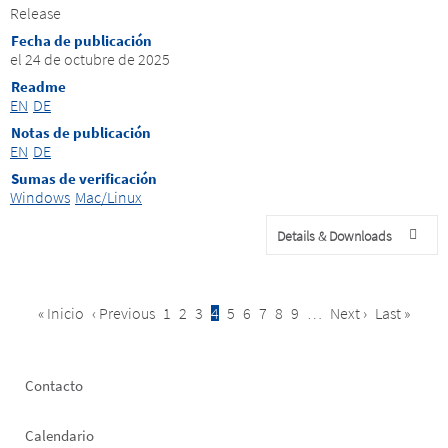
Release
Fecha de publicación
el 24 de octubre de 2025
Readme
EN
DE
Notas de publicación
EN
DE
Sumas de verificación
Windows
Mac/Linux
Details & Downloads
First
« Inicio
Previous
‹ Previous
Página
1
Página
2
Página
3
Current
4
Página
5
Página
6
Página
7
Página
8
Página
9
…
Next
Next ›
Last
Last »
Pagination
page
page
page
page
page
Footer
Contacto
left
Calendario