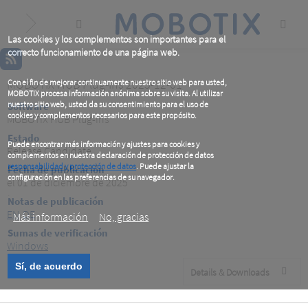
Skip
to
main
content
Las cookies y los complementos son importantes para el
correcto funcionamiento de una página web.
MOBOTIX HUB Plug-Ins 2025-12-01
Con el fin de mejorar continuamente nuestro sitio web para usted,
MOBOTIX procesa información anónima sobre su visita. Al utilizar
nuestro sitio web, usted da su consentimiento para el uso de
Software
cookies y complementos necesarios para este propósito.
MOBOTIX HUB Plug-Ins
Estado
Puede encontrar más información y ajustes para cookies y
Release Candidate
complementos en nuestra declaración de protección de datos
responsabilidad y protección de datos
. Puede ajustar la
Fecha de publicación
configuración en las preferencias de su navegador.
el 01 de diciembre de 2025
.
Notas de publicación
EN
DE
Más información
No, gracias
Sumas de verificación
Windows
Sí, de acuerdo
Details & Downloads