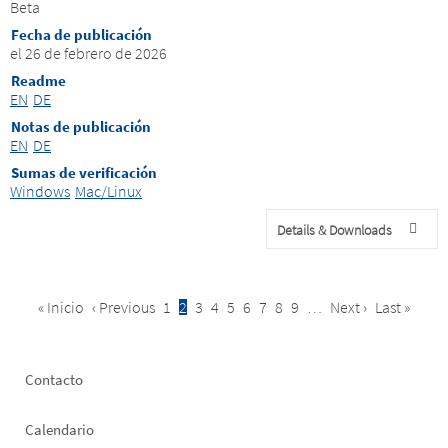
Beta
Fecha de publicación
el 26 de febrero de 2026
Readme
EN
DE
Notas de publicación
EN
DE
Sumas de verificación
Windows
Mac/Linux
Details & Downloads
First
« Inicio
Previous
‹ Previous
Página
1
Current
2
Página
3
Página
4
Página
5
Página
6
Página
7
Página
8
Página
9
…
Next
Next ›
Last
Last »
Pagination
page
page
page
page
page
Footer
Contacto
left
Calendario