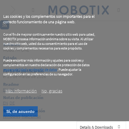
Skip
to
main
content
Las cookies y los complementos son importantes para el
correcto funcionamiento de una página web.
MX 9 Certified Apps Release 2026-03-06
Con el fin de mejorar continuamente nuestro sitio web para usted,
MOBOTIX procesa información anónima sobre su visita. Al utilizar
nuestro sitio web, usted da su consentimiento para el uso de
Software
cookies y complementos necesarios para este propósito.
MOBOTIX ONE
Estado
Puede encontrar más información y ajustes para cookies y
Release
complementos en nuestra declaración de protección de datos
responsabilidad y protección de datos
. Puede ajustar la
Fecha de publicación
configuración en las preferencias de su navegador.
el 23 de marzo de 2026
.
Readme
EN
DE
Más información
No, gracias
Notas de publicación
EN
DE
Sumas de verificación
Sí, de acuerdo
Windows
Mac/Linux
Details & Downloads