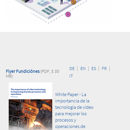
DE
|
EN
|
ES
|
FR
|
Flyer Fundiciónes
(PDF, 3.35
MB)
IT
White Paper - La
importancia de la
tecnología de vídeo
para mejorar los
procesos y
operaciones de