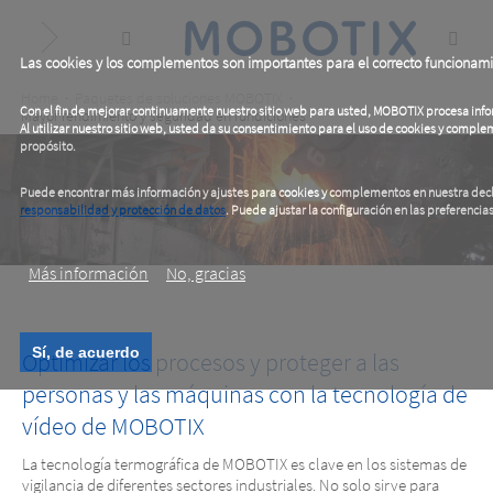
Skip
to
main
content
Las cookies y los complementos son importantes para el correcto funcionam
Breadcrumb
Home
Paquetes de soluciones MOBOTIX
Con el fin de mejorar continuamente nuestro sitio web para usted, MOBOTIX procesa info
Mayor rendimiento y seguridad en fundiciones
Al utilizar nuestro sitio web, usted da su consentimiento para el uso de cookies y compl
propósito.
Puede encontrar más información y ajustes para cookies y complementos en nuestra decl
responsabilidad y protección de datos
. Puede ajustar la configuración en las preferenci
.
Más información
No, gracias
Sí, de acuerdo
Optimizar los procesos y proteger a las
personas y las máquinas con la tecnología de
vídeo de MOBOTIX
La tecnología termográfica de MOBOTIX es clave en los sistemas de
vigilancia de diferentes sectores industriales. No solo sirve para