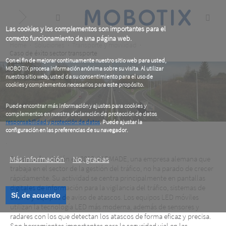
Skip
to
main
content
Las cookies y los complementos son importantes para el
correcto funcionamiento de una página web.
Breadcrumb
Home
Soluciones
Transporte y movilidad
Caso de éxito sector transporte
Con el fin de mejorar continuamente nuestro sitio web para usted,
MOBOTIX procesa información anónima sobre su visita. Al utilizar
nuestro sitio web, usted da su consentimiento para el uso de
cookies y complementos necesarios para este propósito.
Puede encontrar más información y ajustes para cookies y
complementos en nuestra declaración de protección de datos
responsabilidad y protección de datos
. Puede ajustar la
configuración en las preferencias de su navegador.
.
Más información
Desde su fundación en 2019, IBOMADE, una empresa alemana que
No, gracias
trabaja en el sector de la gestión del tráfico, no ha parado de crecer
rápidamente. Su actividad se centra principalmente en pantallas
IBOMADE
digitales de información para la vigilancia del tráfico, sistemas de
Sí, de acuerdo
desvío y equipos de aviso de atascos. Los equipos LED móviles
utilizan la tecnología LED más moderna, además de sensores y
Todos los carriles bajo control
radares con los que detectan los atascos de forma eficaz y precisa.
Son herramientas importantes para la seguridad vial en las