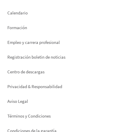
left
Calendario
Formación
Empleo y carrera profesional
Registración boletin de noticias
Footer
Centro de descargas
right
Privacidad & Responsabilidad
Aviso Legal
Términos y Condiciones
Condiciones de la garantía