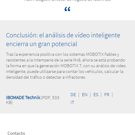
Conclusión: el análisis de vídeo inteligente
encierra un gran potencial
Tras la experiencia positiva con los sistemas MOBOTIX fiables y
resistentes a la intemperie de la serie Mx6, ahora se está probando
la forma en que la generación MOBOTIX 7, con su análisis de video
inteligente, puede utilizarse para contar los vehículos, calcular la
densidad del tráfico o detectar a infractores.
DE
|
EN
|
ES
|
FR
|
IBOMADE Technik
(PDF, 533
KB)
IT
Footer
Contacto