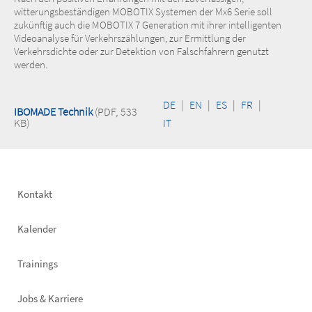
witterungsbeständigen MOBOTIX Systemen der Mx6 Serie soll
zukünftig auch die MOBOTIX 7 Generation mit ihrer intelligenten
Videoanalyse für Verkehrszählungen, zur Ermittlung der
Verkehrsdichte oder zur Detektion von Falschfahrern genutzt
werden.
DE
|
EN
|
ES
|
FR
|
IBOMADE Technik
(PDF, 533
KB)
IT
Footer
Kontakt
left
Kalender
Trainings
Jobs & Karriere