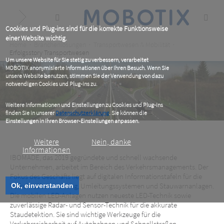
Skip
to
main
content
Cookies und Plug-ins sind für die korrekte Funktionsweise
einer Website wichtig.
Breadcrumb
Home
Branchenlösungen
Transportwesen & Mobilität
Erfolgsstory Transportwesen
Um unsere Website für Sie stetig zu verbessern, verarbeitet
MOBOTIX anonymisierte Informationen über Ihren Besuch. Wenn Sie
unsere Website benutzen, stimmen Sie der Verwendung von dazu
notwendigen Cookies und Plug-ins zu.
Weitere Informationen und Einstellungen zu Cookies und Plug-ins
finden Sie in unserer
Datenschutzerklärung
. Sie können die
Einstellungen in Ihren Browser-Einstellungen anpassen.
Weitere
Nein, danke
Informationen
IBOMADE, das 2019 gegründete und schnell wachsende
Unternehmen, arbeitet im Bereich des Verkehrsmanagements. Der
Fokus des Geschäfts liegt auf digitalen Informationstafeln für die
IBOMADE
Verkehrsüberwachung, Umleitungssystemen und Stauwarnanlagen.
Ok, einverstanden
Die mobilen LED-Anlagen nutzen neueste LED-Technik sowie
Mit bestem Durchblick voll in der Spur
zuverlässige Radar- und Sensor-Technik für die akkurate
Staudetektion. Sie sind wichtige Werkzeuge für die
Verkehrssicherheit auf Autobahnen und Schnellstraßen.