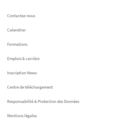
Footer
Contactez-nous
left
Calendrier
Formations
Emplois & carrière
Inscription News
Footer
Centre de téléchargement
right
Responsabilité & Protection des Données
Mentions légales