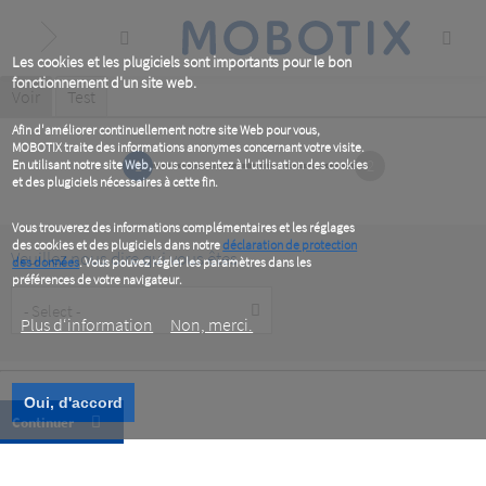
Skip
to
main
content
Les cookies et les plugiciels sont importants pour le bon
fonctionnement d'un site web.
Primary
Voir
(active
Test
tab)
tabs
Afin d'améliorer continuellement notre site Web pour vous,
MOBOTIX traite des informations anonymes concernant votre visite.
1
2
En utilisant notre site Web, vous consentez à l'utilisation des cookies
et des plugiciels nécessaires à cette fin.
Vous trouverez des informations complémentaires et les réglages
des cookies et des plugiciels dans notre
déclaration de protection
Veuillez nous dire qui vous êtes
des données
. Vous pouvez régler les paramètres dans les
préférences de votre navigateur.
Customer
Type
Plus d‘information
Non, merci.
Oui, d'accord