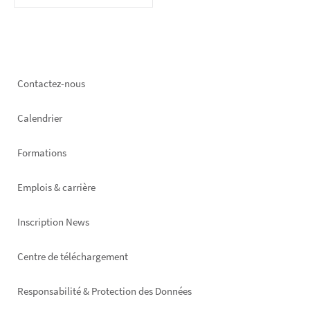
Footer
Contactez-nous
left
Calendrier
Formations
Emplois & carrière
Inscription News
Footer
Centre de téléchargement
right
Responsabilité & Protection des Données