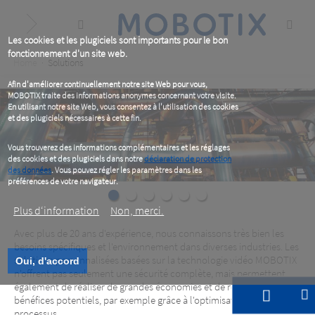
Skip
to
main
content
Les cookies et les plugiciels sont importants pour le bon
fonctionnement d'un site web.
Breadcrumb
Home
Solutions
Afin d'améliorer continuellement notre site Web pour vous,
MOBOTIX traite des informations anonymes concernant votre visite.
En utilisant notre site Web, vous consentez à l'utilisation des cookies
et des plugiciels nécessaires à cette fin.
Vous trouverez des informations complémentaires et les réglages
des cookies et des plugiciels dans notre
déclaration de protection
des données
. Vous pouvez régler les paramètres dans les
préférences de votre navigateur.
Plus d‘information
Non, merci.
Avec plus de 20 ans d'expérience, nous connaissons très bien les
besoins spécifiques et l'environnement dans diverses industries. Les
solutions personnalisées basées sur la technologie vidéo MOBOTIX
Oui, d'accord
n'offrent pas seulement une sécurité complète, mais permettent
également de réaliser de grandes économies et de réaliser des
bénéfices potentiels, par exemple grâce à l'optimisation des
processus.