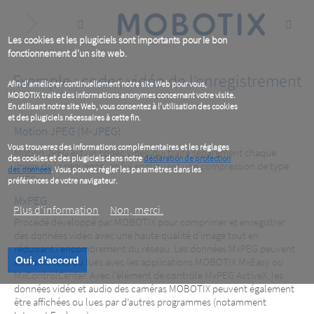
Skip
to
main
content
Les cookies et les plugiciels sont importants pour le bon
fonctionnement d'un site web.
Exemple : codec vidéo de l’enregistrement
Afin d'améliorer continuellement notre site Web pour vous,
MOBOTIX traite des informations anonymes concernant votre visite.
En utilisant notre site Web, vous consentez à l'utilisation des cookies
et des plugiciels nécessaires à cette fin.
Motion JPEG (M-JPEG)
Vous trouverez des informations complémentaires et les réglages
Motion JPEG est un codec vidéo qui traite séparément chaque
des cookies et des plugiciels dans notre
déclaration de protection
image de la séquence, en lui appliquant une compression de type
des données
. Vous pouvez régler les paramètres dans les
JPEG.
préférences de votre navigateur.
MxPEG
Plus d‘information
Non, merci.
Procédé développé par MOBOTIX pour comprimer et enregistrer
des données vidéo avec une haute qualité d’image tout en
réduisant l’encombrement du réseau. Les données MxPEG peuvent
Oui, d'accord
être affichées ou lues avec les applications MOBOTIX MxEasy ou
MxControlCenter. Avec l’élément de contrôle MxPEG ActiveX, les
données vidéo et audio des caméras MOBOTIX peuvent également
être affichées ou lues par d’autres programmes (notamment