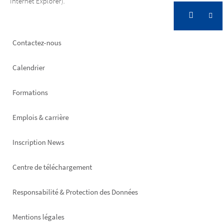
Internet Explorer).
Footer
Contactez-nous
left
Calendrier
Formations
Emplois & carrière
Inscription News
Footer
Centre de téléchargement
right
Responsabilité & Protection des Données
Mentions légales