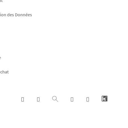
nt
tion des Données
e
achat