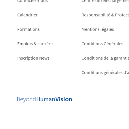
Footer
Footer
Contactez-nous
Centre de téléchargeme
left
right
Calendrier
Responsabilité & Protec
Formations
Mentions légales
Emplois & carrière
Conditions Générales
Inscription News
Conditions de la garanti
Conditions générales d’