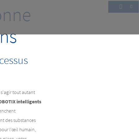
onne
ons
ocessus
 s'agir tout autant
OBOTIX intelligents
lenchent
nt des substances
pour l'œil humain,
n place, votre