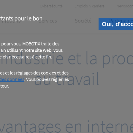
Header
Cybersécurité
Emplois & carrière
Newsroo
Meta
rtants pour le bon
Produits
Services
Société
Partenaire
Oui, d'acc
 pour vous, MOBOTIX traite des
industrie et la pro
En utilisant notre site Web, vous
iels nécessaires à cette fin.
au travail
 et les réglages des cookies et des
 des données
. Vous pouvez régler les
teur.
vantages en interne