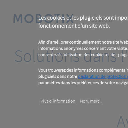
Skip
to
main
Main
content
Les cookies et les plugiciels sont impo
Solutions
fonctionnement d'un site web.
navigation
Afin d'améliorer continuellement notre site Web
Solutions dans l'
informations anonymes concernant votre visite. 
consentez à l'utilisation des cookies et des plugic
Vous trouverez des informations complémentaires
plugiciels dans notre
déclaration de protection
paramètres dans les préférences de votre naviga
Plus d‘information
Non, merci.
A