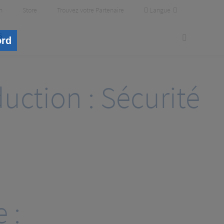
Langue
m
Store
Trouvez votre Partenaire
s
ord
duction : Sécurité
 :