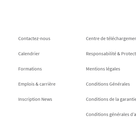
Footer
Footer
Contactez-nous
Centre de téléchargeme
left
right
Calendrier
Responsabilité & Protec
Formations
Mentions légales
Emplois & carrière
Conditions Générales
Inscription News
Conditions de la garanti
Conditions générales d’