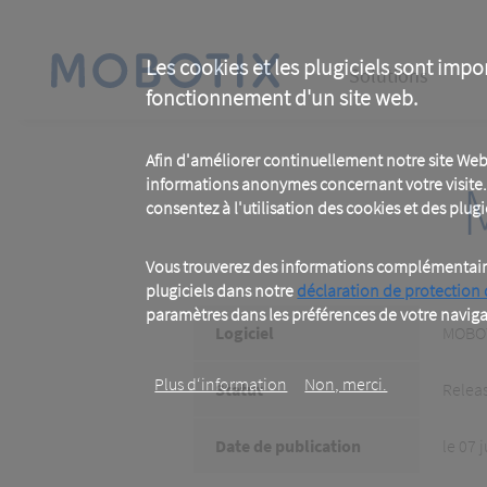
Skip
to
main
Main
content
Les cookies et les plugiciels sont impo
Solutions
fonctionnement d'un site web.
navigation
Afin d'améliorer continuellement notre site Web
informations anonymes concernant votre visite. 
consentez à l'utilisation des cookies et des plugic
Vous trouverez des informations complémentaires
plugiciels dans notre
déclaration de protection
paramètres dans les préférences de votre naviga
Logiciel
MOBOT
Plus d‘information
Non, merci.
Statut
Relea
Date de publication
le 07 