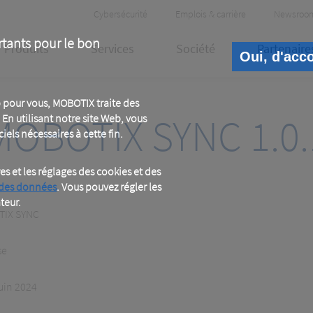
Header
Cybersécurité
Emplois & carrière
Newsroo
Meta
rtants pour le bon
Produits
Services
Société
Partenaire
Oui, d'acc
 pour vous, MOBOTIX traite des
MOBOTIX SYNC 1.0.
En utilisant notre site Web, vous
iels nécessaires à cette fin.
 et les réglages des cookies et des
 des données
. Vous pouvez régler les
teur.
IX SYNC
se
juin 2024