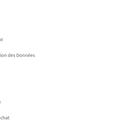
nt
tion des Données
e
achat