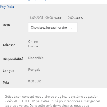
Key Data
16.09.2025 - 09:00
− 10:00
CEST
CEST
De/A
Choisissez fuseau horaire
Online
Adresse
France
Disponible
Disponibilité
Français
Langue
0.00 EUR
Prix
Grâce à son concept modulaire de plug-ins, le système de gestion
vidéo MOBOTIX HUB peut être utilisé pour répondre aux exigences
les plus diverses. Dans cette série de webinaires, nous vous