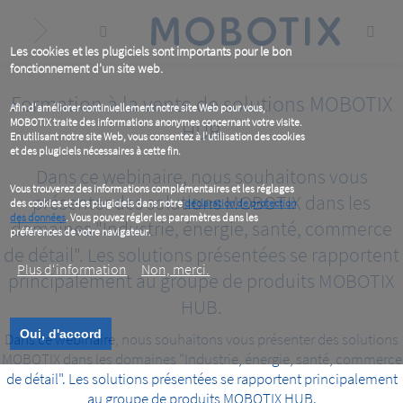
Skip
to
main
content
Les cookies et les plugiciels sont importants pour le bon
fonctionnement d'un site web.
Formation à la vente de solutions MOBOTIX
Afin d'améliorer continuellement notre site Web pour vous,
MOBOTIX traite des informations anonymes concernant votre visite.
HUB
En utilisant notre site Web, vous consentez à l'utilisation des cookies
et des plugiciels nécessaires à cette fin.
Dans ce webinaire, nous souhaitons vous
Vous trouverez des informations complémentaires et les réglages
présenter des solutions MOBOTIX dans les
des cookies et des plugiciels dans notre
déclaration de protection
des données
. Vous pouvez régler les paramètres dans les
domaines "Industrie, énergie, santé, commerce
préférences de votre navigateur.
de détail". Les solutions présentées se rapportent
Plus d‘information
Non, merci.
principalement au groupe de produits MOBOTIX
HUB.
Oui, d'accord
Dans ce webinaire, nous souhaitons vous présenter des solutions
MOBOTIX dans les domaines "Industrie, énergie, santé, commerce
de détail". Les solutions présentées se rapportent principalement
au groupe de produits MOBOTIX HUB.