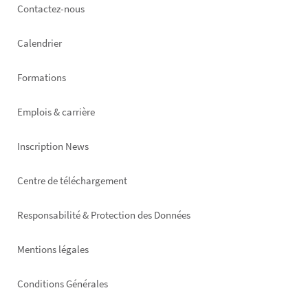
Footer
Contactez-nous
left
Calendrier
Formations
Emplois & carrière
Inscription News
Footer
Centre de téléchargement
right
Responsabilité & Protection des Données
Mentions légales
Conditions Générales