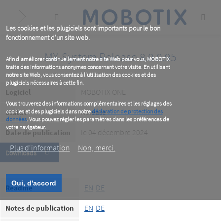
Skip
to
main
content
Les cookies et les plugiciels sont importants pour le bon
fonctionnement d'un site web.
MX-System Release 8.0.0.95
Afin d'améliorer continuellement notre site Web pour vous, MOBOTIX
traite des informations anonymes concernant votre visite. En utilisant
notre site Web, vous consentez à l'utilisation des cookies et des
plugiciels nécessaires à cette fin.
MOBOTIX ONE
Logiciel
Vous trouverez des informations complémentaires et les réglages des
Release
Statut
cookies et des plugiciels dans notre
déclaration de protection des
données
. Vous pouvez régler les paramètres dans les préférences de
votre navigateur.
le 04 décembre 2024
Date de publication
Plus d‘information
Non, merci.
Downloads
Oui, d'accord
EN
DE
Readme
EN
DE
Notes de publication