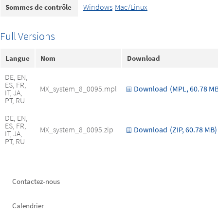
Windows
Mac/Linux
Sommes de contrôle
Full Versions
Langue
Nom
Download
DE, EN,
ES, FR,
MX_system_8_0095.mpl
Download
(MPL, 60.78 MB
IT, JA,
PT, RU
DE, EN,
ES, FR,
MX_system_8_0095.zip
Download
(ZIP, 60.78 MB)
IT, JA,
PT, RU
Footer
Contactez-nous
left
Calendrier