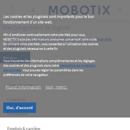
Skip
to
main
content
Les cookies et les plugiciels sont importants pour le bon
fonctionnement d'un site web.
Téléchargement de logiciel
Afin d'améliorer continuellement notre site Web pour vous,
J’accepte les
Conditions d’utilisation pour les logiciels
MOBOTIX traite des informations anonymes concernant votre visite.
En utilisant notre site Web, vous consentez à l'utilisation des cookies
MOBOTIX
*
et des plugiciels nécessaires à cette fin.
Vous trouverez des informations complémentaires et les réglages
des cookies et des plugiciels dans notre
déclaration de protection
des données
. Vous pouvez régler les paramètres dans les
préférences de votre navigateur.
Footer
Contactez-nous
Plus d‘information
Non, merci.
left
Calendrier
Oui, d'accord
Formations
Emplois & carrière