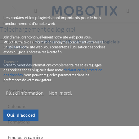
Skip
to
main
content
Les cookies et les plugiciels sont importants pour le bon
fonctionnement d'un site web.
Téléchargement de logiciel
Afin d'améliorer continuellement notre site Web pour vous,
J’accepte les
Conditions d’utilisation pour les logiciels
MOBOTIX traite des informations anonymes concernant votre visite.
En utilisant notre site Web, vous consentez à l'utilisation des cookies
MOBOTIX
*
et des plugiciels nécessaires à cette fin.
Vous trouverez des informations complémentaires et les réglages
des cookies et des plugiciels dans notre
déclaration de protection
des données
. Vous pouvez régler les paramètres dans les
préférences de votre navigateur.
Footer
Contactez-nous
Plus d‘information
Non, merci.
left
Calendrier
Oui, d'accord
Formations
Emplois & carrière