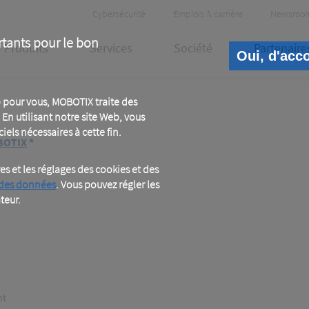
Header
Cybersécurité
Emplois & carrière
Newsroo
Meta
rtants pour le bon
Produits
Services
Société
Partenaire
Oui, d'acc
 pour vous, MOBOTIX traite des
En utilisant notre site Web, vous
iels nécessaires à cette fin.
OBOTIX
*
 et les réglages des cookies et des
 des données
. Vous pouvez régler les
teur.
nt