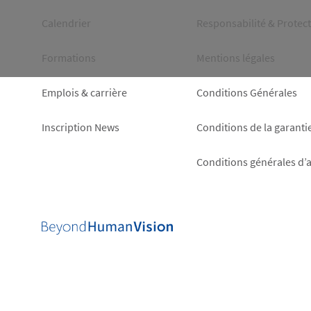
left
right
Calendrier
Responsabilité & Protec
Formations
Mentions légales
Emplois & carrière
Conditions Générales
Inscription News
Conditions de la garanti
Conditions générales d’