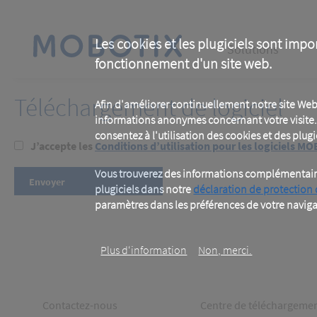
Skip
to
main
Main
content
Les cookies et les plugiciels sont impo
Solutions
fonctionnement d'un site web.
navigation
Téléchargement de logiciel
Afin d'améliorer continuellement notre site Web
informations anonymes concernant votre visite. 
consentez à l'utilisation des cookies et des plugic
J’accepte les
Conditions d’utilisation pour les logiciels M
Vous trouverez des informations complémentaires
plugiciels dans notre
déclaration de protection
paramètres dans les préférences de votre naviga
Plus d‘information
Non, merci.
Footer
Footer
Contactez-nous
Centre de téléchargeme