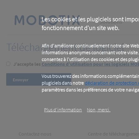
Skip
to
main
Main
content
Les cookies et les plugiciels sont impo
Solutions
fonctionnement d'un site web.
navigation
Téléchargement de logiciel
Afin d'améliorer continuellement notre site Web
informations anonymes concernant votre visite. 
consentez à l'utilisation des cookies et des plugic
J’accepte les
Conditions d’utilisation pour les logiciels M
Vous trouverez des informations complémentaires
plugiciels dans notre
déclaration de protection
paramètres dans les préférences de votre naviga
Plus d‘information
Non, merci.
Footer
Footer
Contactez-nous
Centre de téléchargeme