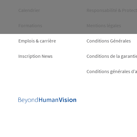
left
right
Calendrier
Responsabilité & Protec
Formations
Mentions légales
Emplois & carrière
Conditions Générales
Inscription News
Conditions de la garanti
Conditions générales d’