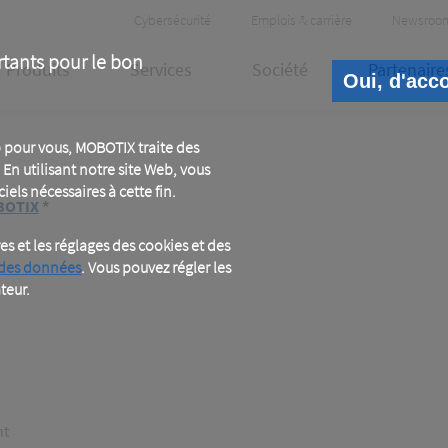
Header
Cybersécurité
Emplois & carrière
Newsroo
Meta
rtants pour le bon
Produits
Services
Société
Partenaire
Oui, d'acc
 pour vous, MOBOTIX traite des
En utilisant notre site Web, vous
iels nécessaires à cette fin.
OBOTIX
*
 et les réglages des cookies et des
 des données
. Vous pouvez régler les
teur.
nt