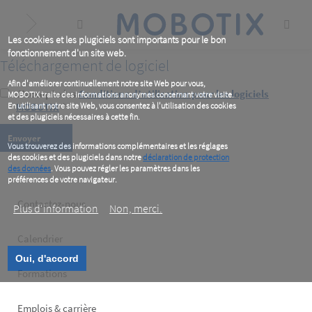
Skip
to
main
content
Les cookies et les plugiciels sont importants pour le bon
fonctionnement d'un site web.
Téléchargement de logiciel
Afin d'améliorer continuellement notre site Web pour vous,
J’accepte les
Conditions d’utilisation pour les logiciels
MOBOTIX traite des informations anonymes concernant votre visite.
En utilisant notre site Web, vous consentez à l'utilisation des cookies
MOBOTIX
*
et des plugiciels nécessaires à cette fin.
Vous trouverez des informations complémentaires et les réglages
des cookies et des plugiciels dans notre
déclaration de protection
des données
. Vous pouvez régler les paramètres dans les
préférences de votre navigateur.
Footer
Contactez-nous
Plus d‘information
Non, merci.
left
Calendrier
Oui, d'accord
Formations
Emplois & carrière