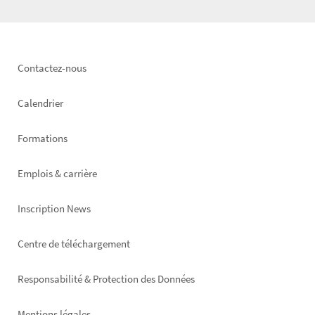
Footer
Contactez-nous
left
Calendrier
Formations
Emplois & carrière
Inscription News
Footer
Centre de téléchargement
right
Responsabilité & Protection des Données
Mentions légales