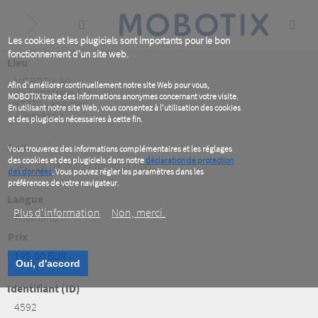
Skip
to
main
content
Les cookies et les plugiciels sont importants pour le bon
fonctionnement d'un site web.
Lieu
MOBOTIX AG
Afin d'améliorer continuellement notre site Web pour vous,
Kaiserstrasse 1
MOBOTIX traite des informations anonymes concernant votre visite.
67722
Langmeil
En utilisant notre site Web, vous consentez à l'utilisation des cookies
Allemagne
et des plugiciels nécessaires à cette fin.
De/A
Vous trouverez des informations complémentaires et les réglages
des cookies et des plugiciels dans notre
déclaration de protection
Jeu, 08.09.2022 - 08:30 -17:00
des données
. Vous pouvez régler les paramètres dans les
préférences de votre navigateur.
Langue
Plus d‘information
Non, merci.
Allemand
Prix
199.00 EUR
Oui, d'accord
Identifiant (ID)
4592