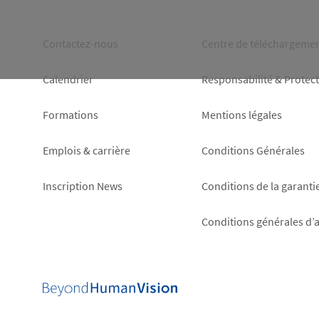
Footer
Footer
Contactez-nous
Centre de téléchargeme
left
right
Calendrier
Responsabilité & Protec
Formations
Mentions légales
Emplois & carrière
Conditions Générales
Inscription News
Conditions de la garanti
Conditions générales d’