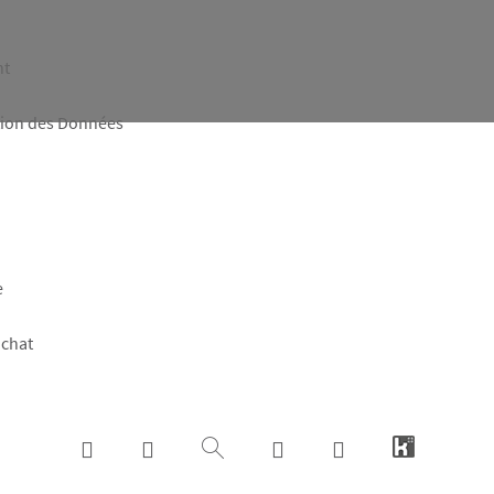
nt
tion des Données
e
achat