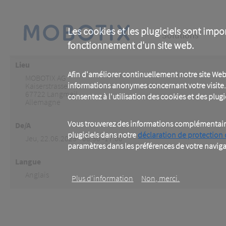
Skip
to
main
Main
content
Les cookies et les plugiciels sont impo
Solutions
fonctionnement d'un site web.
navigation
Lieu
Afin d'améliorer continuellement notre site Web
MOBOTIX AG
informations anonymes concernant votre visite. 
Kaiserstrasse
67722
Langmeil
consentez à l'utilisation des cookies et des plugic
Allemagne
Vous trouverez des informations complémentaires
De/A
plugiciels dans notre
déclaration de protection
Jeu, 22.06.2023 - 08:30 -17:00
paramètres dans les préférences de votre naviga
Langue
Anglais
Plus d‘information
Non, merci.