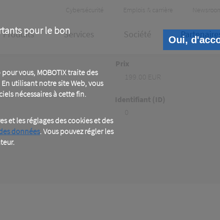
Header
Cybersécurité
Emplois & carrière
Newsroo
Meta
rtants pour le bon
Produits
Services
Société
Partenaire
Oui, d'acc
Prix
 pour vous, MOBOTIX traite des
199.00 EUR
En utilisant notre site Web, vous
iels nécessaires à cette fin.
Identifiant (ID)
0
 et les réglages des cookies et des
 des données
. Vous pouvez régler les
teur.