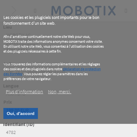
Skip
to
main
content
Les cookies et les plugiciels sont importants pour le bon
fonctionnement d'un site web.
Lieu
MOBOTIX AG
Afin d'améliorer continuellement notre site Web pour vous,
Kaiserstrasse 1
MOBOTIX traite des informations anonymes concernant votre visite.
67722
Langmeil
En utilisant notre site Web, vous consentez à l'utilisation des cookies
Allemagne
et des plugiciels nécessaires à cette fin.
De/A
Vous trouverez des informations complémentaires et les réglages
des cookies et des plugiciels dans notre
déclaration de protection
Mer, 25.01.2023 - 08:30 -17:00
des données
. Vous pouvez régler les paramètres dans les
préférences de votre navigateur.
Langue
Plus d‘information
Non, merci.
Allemand
Prix
199.00 EUR
Oui, d'accord
Identifiant (ID)
4782