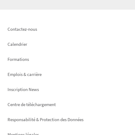
Footer
Contactez-nous
left
Calendrier
Formations
Emplois & carrière
Inscription News
Footer
Centre de téléchargement
right
Responsabilité & Protection des Données
Mentions légales