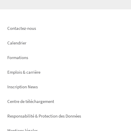
Footer
Contactez-nous
left
Calendrier
Formations
Emplois & carrière
Inscription News
Footer
Centre de téléchargement
right
Responsabilité & Protection des Données
Mentions légales