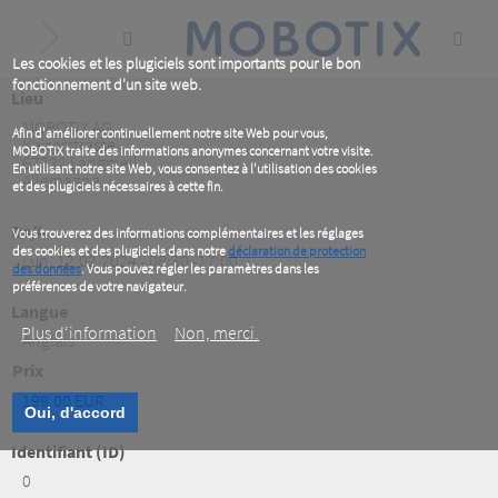
Skip
to
main
content
Les cookies et les plugiciels sont importants pour le bon
fonctionnement d'un site web.
Lieu
MOBOTIX AG
Afin d'améliorer continuellement notre site Web pour vous,
Kaiserstrasse
MOBOTIX traite des informations anonymes concernant votre visite.
67722
Langmeil
En utilisant notre site Web, vous consentez à l'utilisation des cookies
Allemagne
et des plugiciels nécessaires à cette fin.
De/A
Vous trouverez des informations complémentaires et les réglages
des cookies et des plugiciels dans notre
déclaration de protection
Lun, 12.02.2024 - 08:30 -17:00
des données
. Vous pouvez régler les paramètres dans les
préférences de votre navigateur.
Langue
Plus d‘information
Non, merci.
Anglais
Prix
199.00 EUR
Oui, d'accord
Identifiant (ID)
0