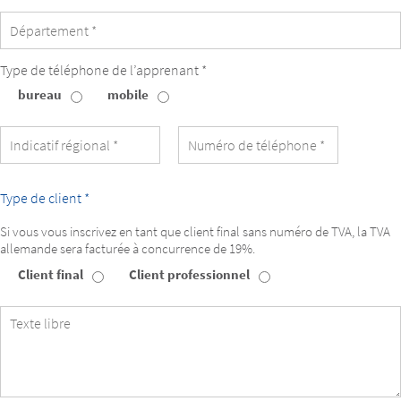
Type de téléphone de l’apprenant *
bureau
mobile
Type
de
téléphone
de
l’apprenant
Type de client *
Si vous vous inscrivez en tant que client final sans numéro de TVA, la TVA
allemande sera facturée à concurrence de 19%.
Client final
Client professionnel
Type
de
client
Texte
libre