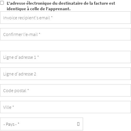
L'adresse électronique du destinataire de la facture est
L'adresse
identique à celle de l’apprenant.
électronique
du
destinataire
de
la
facture
est
identique
à
celle
de
l’apprenant.