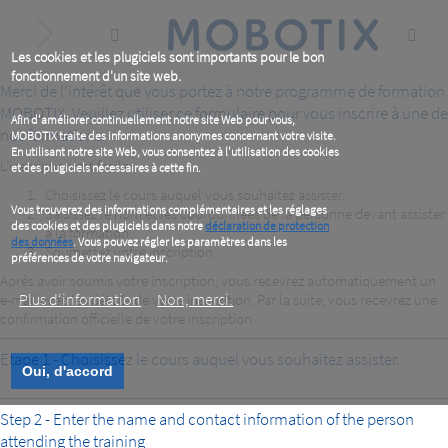
Skip
to
main
content
Les cookies et les plugiciels sont importants pour le bon
fonctionnement d'un site web.
Merci de l'intérêt que vous portez à notre programme de formation
MOBOTIX. Veuillez utiliser ce formulaire pour vous inscrire à une de
Afin d'améliorer continuellement notre site Web pour vous,
nos formations.
MOBOTIX traite des informations anonymes concernant votre visite.
En utilisant notre site Web, vous consentez à l'utilisation des cookies
L’inscription est facile :
et des plugiciels nécessaires à cette fin.
Choisissez le cours auquel vous souhaitez assister.
Vous trouverez des informations complémentaires et les réglages
Saisissez le nom et les coordonnées de la personne devant assister
des cookies et des plugiciels dans notre
déclaration de protection
à la formation.
des données
. Vous pouvez régler les paramètres dans les
Soumettez votre inscription.
préférences de votre navigateur.
Après avoir soumis votre inscription, vous recevrez automatiquement un
Plus d‘information
Non, merci.
e-mail avec les détails de votre inscription. Par la suite, vous recevrez une
confirmation officielle de votre inscription.
Étape 1 - Choisissez le cours auquel vous souhaitez assister.
Oui, d'accord
Step 2 - Enter the name and contact information of the person
attending the training