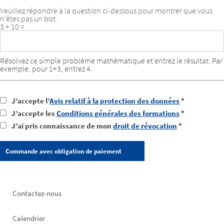
Veuillez répondre à la question ci-dessous pour montrer que vous
n'êtes pas un bot.
3 + 10 =
Résolvez ce simple problème mathématique et entrez le résultat. Par
exemple, pour 1+3, entrez 4.
J’accepte l’
Avis relatif à la protection des données
*
J’accepte les
Conditions générales des formations
*
J’ai pris connaissance de mon
droit de révocation
*
Footer
Contactez-nous
left
Calendrier